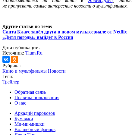
Подписывайтесь на наш канал в
Яндекс.Дзен
, чтобы
не пропускать самые интересные новости о мультфильмах.
Другие статьи по теме:
Санта Клаус завёл друга в новом мультсериале от Netflix
«Дитя погоды» выйдет в России
Дата публикации:
Источник:
Tlum.Ru
Рубрика:
Кино и мультфильмы
Новости
Теги:
Трейлер
Обратная связь
Правила пользования
О нас
Аркадий паровозов
Бумажки
Ми-ми-мишки
Волшебный фонарь
Лео и Тиг