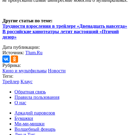
не пропускать самые интересные новости о мультфильмах.
Другие статьи по теме:
Трудности взросления в трейлере «Двенадцать навсегда»
В российские кинотеатры летит настоящий «Птичий
дозор»
Дата публикации:
Источник:
Tlum.Ru
Рубрика:
Кино и мультфильмы
Новости
Теги:
Трейлер
Клаус
Обратная связь
Правила пользования
О нас
Аркадий паровозов
Бумажки
Ми-ми-мишки
Волшебный фонарь
Лео и Тиг