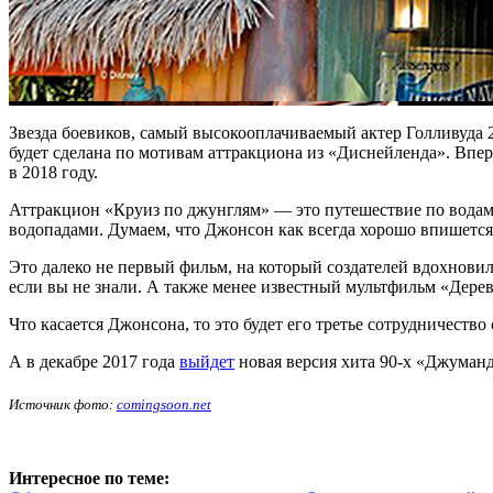
Звезда боевиков, самый высокооплачиваемый актер Голливуда 
будет сделана по мотивам аттракциона из «Диснейленда». Вперв
в 2018 году.
Аттракцион «Круиз по джунглям» — это путешествие по вода
водопадами. Думаем, что Джонсон как всегда хорошо впишетс
Это далеко не первый фильм, на который создателей вдохнови
если вы не знали. А также менее известный мультфильм «Дере
Что касается Джонсона, то это будет его третье сотрудничеств
А в декабре 2017 года
выйдет
новая версия хита 90-х «Джуманд
Источник фото:
comingsoon.net
Интересное по теме: