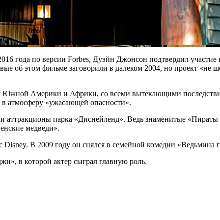
2016 года по версии Forbes, Дуэйн Джонсон подтвердил участие 
ые об этом фильме заговорили в далеком 2004, но проект «не шел
м Южной Америки и Африки, со всеми вытекающими последстви
я в атмосферу «ужасающей опасности».
ли аттракционы парка «Диснейленд». Ведь знаменитые «Пираты 
венские медведи».
о с Disney. В 2009 году он снялся в семейной комедии «Ведьмина
жи», в которой актер сыграл главную роль.