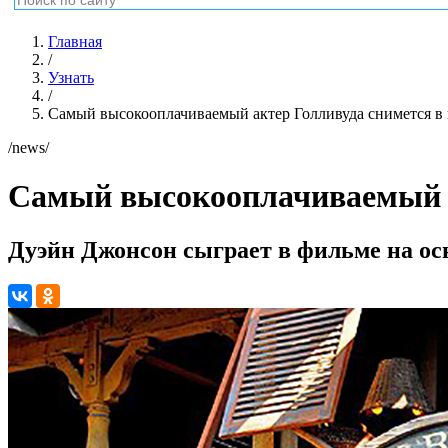
Главная
/
Узнать
/
Самый высокооплачиваемый актер Голливуда снимется в 
/news/
Самый высокооплачиваемый а
Дуэйн Джонсон сыграет в фильме на ос