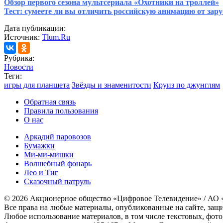
Обзор первого сезона мультсериала «Охотники на троллей»
Тест: сумеете ли вы отличить российскую анимацию от зар
Дата публикации:
Источник:
Tlum.Ru
Рубрика:
Новости
Теги:
игры для планшета
Звёзды и знаменитости
Круиз по джунглям
Обратная связь
Правила пользования
О нас
Аркадий паровозов
Бумажки
Ми-ми-мишки
Волшебный фонарь
Лео и Тиг
Сказочный патруль
© 2026 Акционерное общество «Цифровое Телевидение» / АО
Все права на любые материалы, опубликованные на сайте, защ
Любое использование материалов, в том числе текстовых, фото