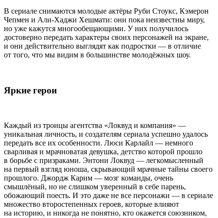
В сериале снимаются молодые актёры Руби Стоукс, Кэмерон
Чепмен и Али-Хаджи Хешмати: они пока неизвестны миру,
но уже кажутся многообещающими. У них получилось
достоверно передать характеры своих персонажей на экране,
и они действительно выглядят как подростки — в отличие
от того, что мы видим в большинстве молодёжных шоу.
Яркие герои
Каждый из троицы агентства «Локвуд и компания» —
уникальная личность, и создателям сериала успешно удалось
передать все их особенности. Люси Карлайл — немного
сварливая и мрачноватая девушка, детство которой прошло
в борьбе с призраками. Энтони Локвуд — легкомысленный
на первый взгляд юноша, скрывающий мрачные тайны своего
прошлого. Джордж Карим — мозг команды, очень
смышлёный, но не слишком уверенный в себе парень,
обожающий поесть. И это даже не все персонажи — в сериале
множество второстепенных героев, которые влияют
на историю, и никогда не понятно, кто окажется союзником,