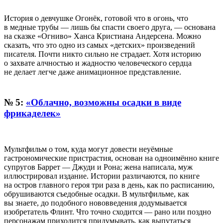
История о девчушке Огонёк, готовой что в огонь, что
в медные трубы — лишь бы спасти своего друга, — основана
на сказке «Огниво» Ханса Кристиана Андерсена. Можно
сказать, что это одно из самых «детских» произведений
писателя. Почти никто сильно не страдает. Хотя историю
о захвате алчностью и жадностю человеческого сердца
не делает легче даже анимационное представление.
№ 5:
«Облачно, возможны осадки в виде
фрикаделек»
Мультфильм о том, куда могут довести неуёмные
гастрономические пристрастия, основан на одноимённо книге
супругов Баррет — Джуди и Рона; жена написала, муж
иллюстрировал издание. Истории различаются, по книге
на остров главного героя три раза в день, как по расписанию,
обрушиваются съедобные осадки. В мультфильме, как
вы знаете, до подобного нововведения додумывается
изобретатель Флинт. Что точно сходится — рано или поздно
персонажам приходится придумывать, как выпутаться