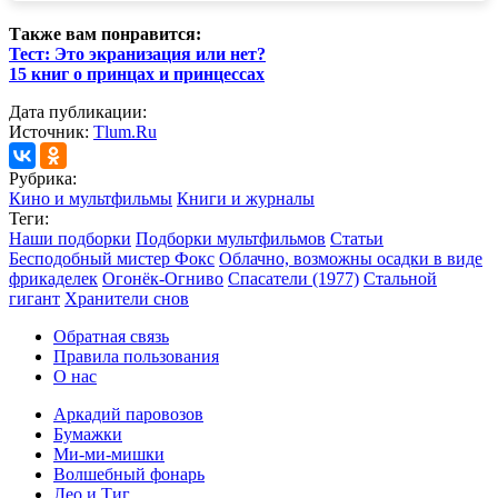
Также вам понравится:
Тест: Это экранизация или нет?
15 книг о принцах и принцессах
Дата публикации:
Источник:
Tlum.Ru
Рубрика:
Кино и мультфильмы
Книги и журналы
Теги:
Наши подборки
Подборки мультфильмов
Статьи
Бесподобный мистер Фокс
Облачно, возможны осадки в виде
фрикаделек
Огонёк-Огниво
Спасатели (1977)
Стальной
гигант
Хранители снов
Обратная связь
Правила пользования
О нас
Аркадий паровозов
Бумажки
Ми-ми-мишки
Волшебный фонарь
Лео и Тиг