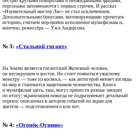
пестрят крутыми поворотами и неожиданными фразами,
персонажи запоминаются с первых строчек. И рассказ
«Изумительный мистер Лис» не стал исключением.
Дополнительными бонусами, мотивирующими прочитать
историю, считаем stop-motion исполнение мультфильма и,
конечно, режиссёра — Уэса Андерсона.
№ 3:
«Стальной гигант»
На Землю является гигантский Железный человек,
он несокрушим и жесток. Но стоит появиться ужасному
монстру — тоже из космоса, — как антигерой меняет взгляды
на мир и становится защитником человечества. Книга
и мультфильм здесь, увы, могут принести разные эмоции
по итогу; экранизация никогда не подразумевает детальный
перенос описанных в автором событий на экран для
зрителя — подготовленного или нет.
№ 4:
«Огонёк-Огниво»