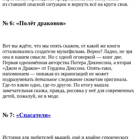
из ставшей опасной ситуации и вернуть всё на круги своя.
№ 6: «Полёт драконов»
Вот вы ждёте, что мы опять скажем, от какой же книги
отталкивались создатели мультфильма. Верно? Ладно, не зря
она в нашем смысле. Но с одной оговоркой — книг две.
Первая одноимённая авторства Питера Дикинсона, а вторая
«Джон и Дракон» от Гордона Диксона. Опять-таки,
напоминаем — никакая из экранизаций не может
подразумевать
детальное
следование сюжетам оригинала.
Где-то взяли одно, где-то другое. По итогу вышла
замечательная сказка, правда, рисовка у неё для современных
детей, пожалуй, не в моде.
№ 7:
«Спасатели»
История для любителей мышей, ещё и крайне героических