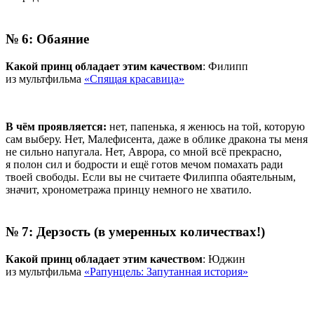
№ 6: Обаяние
Какой принц обладает этим качеством
: Филипп
из мультфильма
«Спящая красавица»
В чём проявляется:
нет, папенька, я женюсь на той, которую
сам выберу. Нет, Малефисента, даже в облике дракона ты меня
не сильно напугала. Нет, Аврора, со мной всё прекрасно,
я полон сил и бодрости и ещё готов мечом помахать ради
твоей свободы. Если вы не считаете Филиппа обаятельным,
значит, хронометража принцу немного не хватило.
№ 7: Дерзость (в умеренных количествах!)
Какой принц обладает этим качеством
: Юджин
из мультфильма
«Рапунцель: Запутанная история»