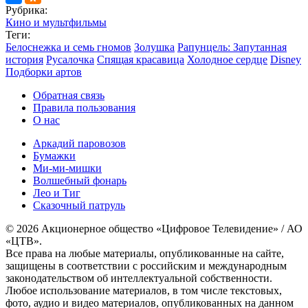
Рубрика:
Кино и мультфильмы
Теги:
Белоснежка и семь гномов
Золушка
Рапунцель: Запутанная
история
Русалочка
Спящая красавица
Холодное сердце
Disney
Подборки артов
Обратная связь
Правила пользования
О нас
Аркадий паровозов
Бумажки
Ми-ми-мишки
Волшебный фонарь
Лео и Тиг
Сказочный патруль
© 2026 Акционерное общество «Цифровое Телевидение» / АО
«ЦТВ».
Все права на любые материалы, опубликованные на сайте,
защищены в соответствии с российским и международным
законодательством об интеллектуальной собственности.
Любое использование материалов, в том числе текстовых,
фото, аудио и видео материалов, опубликованных на данном