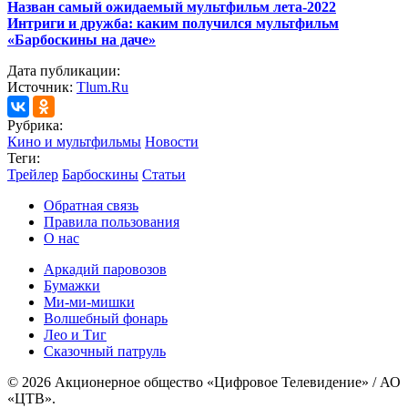
Назван самый ожидаемый мультфильм лета-2022
Интриги и дружба: каким получился мультфильм
«Барбоскины на даче»
Дата публикации:
Источник:
Tlum.Ru
Рубрика:
Кино и мультфильмы
Новости
Теги:
Трейлер
Барбоскины
Статьи
Обратная связь
Правила пользования
О нас
Аркадий паровозов
Бумажки
Ми-ми-мишки
Волшебный фонарь
Лео и Тиг
Сказочный патруль
© 2026 Акционерное общество «Цифровое Телевидение» / АО
«ЦТВ».