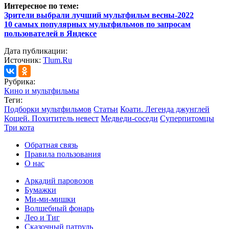
Интересное по теме:
Зрители выбрали лучший мультфильм весны-2022
10 самых популярных мультфильмов по запросам
пользователей в Яндексе
Дата публикации:
Источник:
Tlum.Ru
Рубрика:
Кино и мультфильмы
Теги:
Подборки мультфильмов
Статьи
Коати. Легенда джунглей
Кощей. Похититель невест
Медведи-соседи
Суперпитомцы
Три кота
Обратная связь
Правила пользования
О нас
Аркадий паровозов
Бумажки
Ми-ми-мишки
Волшебный фонарь
Лео и Тиг
Сказочный патруль