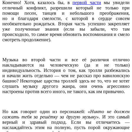
Конечно! Хотя, казалось бы, в
первой части
мы увидели
отличный конфликт, разрешили который не только при
помощи песен, танцев и небольшого преображения,
но и благодаря смелости, с которой в сердце совсем
необязательно рождаться. Вторая часть успешно закрепляет
уже полученные знания (если вы забыли, что там
происходило, то самое время обновить воспоминания и смело
смотреть продолжение).
Музыка во второй части и все её различия отлично
накладываются на человеческую (да и не только)
индивидуальность. История о том, как тролли разбежались
и начали жить отдельно — чем не рассказ про вавилонскую
башню? Некоторые царства троллей здесь не то, что не хотят
слушать музыку другого жанра, они очень агрессивно
настроены против
всего иного, не такого, как им привычно.
Но как говорит один из персонажей:
«Никто не должен
сажать тебя за решётку за другую музыку»
. И это самый
верный и здравый подход. Если вы отличаетесь —
наслаждайтесь этим на полную, пусть порой окружающие