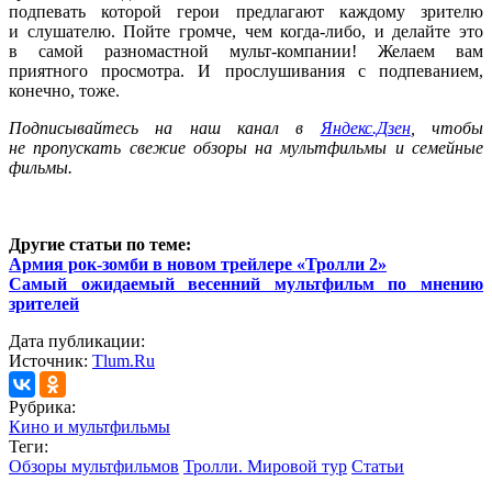
подпевать которой герои предлагают каждому зрителю
и слушателю. Пойте громче, чем когда-либо, и делайте это
в самой разномастной мульт-компании! Желаем вам
приятного просмотра. И прослушивания с подпеванием,
конечно, тоже.
Подписывайтесь на наш канал в
Яндекс.Дзен
, чтобы
не пропускать свежие обзоры на мультфильмы и семейные
фильмы.
Другие статьи по теме:
Армия рок-зомби в новом трейлере «Тролли 2»
Самый ожидаемый весенний мультфильм по мнению
зрителей
Дата публикации:
Источник:
Tlum.Ru
Рубрика:
Кино и мультфильмы
Теги:
Обзоры мультфильмов
Тролли. Мировой тур
Статьи