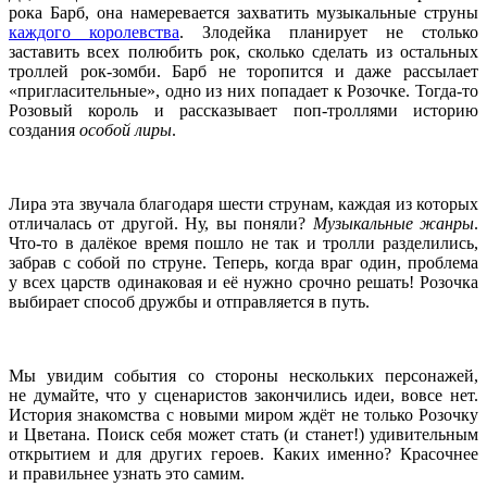
рока Барб, она намеревается захватить музыкальные струны
каждого королевства
. Злодейка планирует не столько
заставить всех полюбить рок, сколько сделать из остальных
троллей рок-зомби. Барб
не торопится и даже рассылает
«пригласительные», одно из них попадает к Розочке. Тогда-то
Розовый король и рассказывает поп-троллями историю
создания
особой лиры
.
Лира эта звучала благодаря шести струнам, каждая из которых
отличалась от другой. Ну, вы поняли?
Музыкальные жанры
.
Что-то в далёкое время пошло не так и тролли разделились,
забрав с собой по струне. Теперь, когда враг один, проблема
у всех царств одинаковая и её нужно срочно решать! Розочка
выбирает способ дружбы и отправляется в путь.
Мы увидим события со стороны нескольких персонажей,
не думайте, что у сценаристов закончились идеи, вовсе нет.
История знакомства с новыми миром ждёт не только Розочку
и Цветана. Поиск себя может стать (и станет!) удивительным
открытием и для других героев. Каких именно? Красочнее
и правильнее узнать это самим.