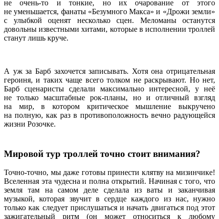
не очень-то и тонкие, но их очарование от этого
не уменьшается, фанаты «Безумного Макса» и «Дрожи земли»
с улыбкой оценят несколько сцен. Меломаны останутся
довольны известными хитами, которые в исполнении троллей
станут лишь круче.
А уж за Барб захочется записывать. Хотя она отрицательная
героиня, и таких чаще всего толком не раскрывают. Но нет,
Барб сценаристы сделали максимально интересной, у неё
не только масштабные рок-планы, но и отличный взгляд
на мир, в котором критическое мышление выкручено
на полную, как раз в противоположность вечно радующейся
жизни Розочке.
Мировой тур троллей точно стоит внимания?
Точно-точно, мы даже готовы принести клятву на мизинчике!
Вселенная эта чудесна и полна открытий. Начиная с того, что
земля там на самом деле сделала из ваты и заканчивая
музыкой, которая звучит в сердце каждого из нас, нужно
только как следует прислушаться и начать двигаться под этот
зажигательный ритм (он может относиться к любому