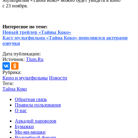
Мультфильм «Тайна Коко» можно будет увидеть в кино
с 23 ноября.
Интересное по теме:
Новый трейлер «Тайны Коко»
Каст мультфильма «Тайна Коко» пополнился актерами
озвучки
Дата публикации:
Источник:
Tlum.Ru
Рубрика:
Кино и мультфильмы
Новости
Теги:
Тайна Коко
Обратная связь
Правила пользования
О нас
Аркадий паровозов
Бумажки
Ми-ми-мишки
Волшебный фонарь