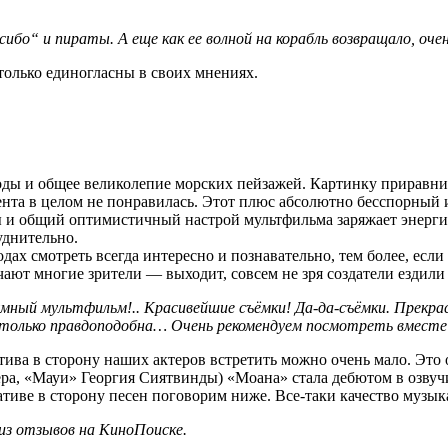
сибо“ и пираты. А еще как ее волной на корабль возвращало, очен
только единогласны в своих мнениях.
ды и общее великолепие морских пейзажей. Картинку приравнив
нта в целом не понравилась. Этот плюс абсолютно бесспорный и 
ы и общий оптимистичный настрой мультфильма заряжает энергие
уднительно.
ах смотреть всегда интересно и познавательно, тем более, если 
ют многие зрители — выходит, совсем не зря создатели ездили 
 умный мультфильм!.. Красивейшие съёмки! Да-да-съёмки. Прекра
астолько правдоподобна… Очень рекомендуем посмотреть вместе
ива в сторону наших актеров встретить можно очень мало. Это о
а, «Мауи» Георгия Сиятвинды) «Моана» стала дебютом в озвуч
ативе в сторону песен поговорим ниже. Все-таки качество музы
из отзывов на КиноПоиске.