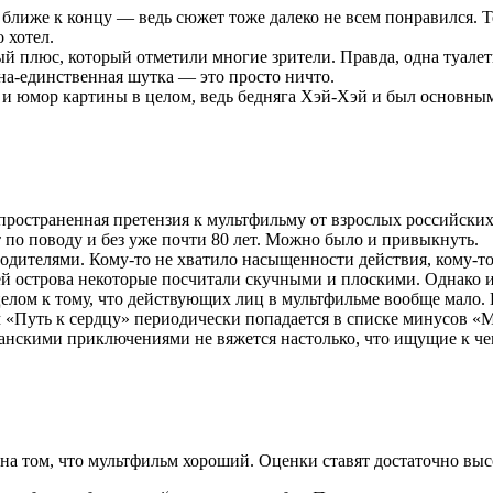
ближе к концу — ведь сюжет тоже далеко не всем понравился. Те
 хотел.
 плюс, который отметили многие зрители. Правда, одна туалет
а-единственная шутка — это просто ничто.
и юмор картины в целом, ведь бедняга Хэй-Хэй и был основным
пространенная претензия к мультфильму от взрослых российских 
 по поводу и без уже почти 80 лет. Можно было и привыкнуть.
одителями. Кому-то не хватило насыщенности действия, кому-т
 острова некоторые посчитали скучными и плоскими. Однако их 
целом к тому, что действующих лиц в мультфильме вообще мало. 
«Путь к сердцу» периодически попадается в списке минусов «М
еанскими приключениями не вяжется настолько, что ищущие к че
на том, что мультфильм хороший. Оценки ставят достаточно выс