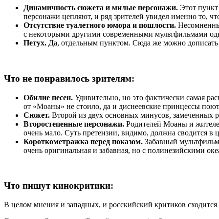
Динамичность сюжета и милые персонажи.
Этот пункт 
персонажи цепляют, и ряд зрителей увидел именно то, что
Отсутствие туалетного юмора и пошлости.
Несомненный
с некоторыми другими современными мультфильмами одн
Петух.
Да, отдельным пунктом. Сюда же можно дописать 
Что не понравилось зрителям:
Обилие песен.
Удивительно, но это фактически самая рас
от «Моаны» не стоило, да и диснеевские принцессы поют
Сюжет.
Второй из двух основных минусов, замеченных р
Второстепенные персонажи.
Родителей Моаны и жителей
очень мало. Суть претензии, видимо, должна сводится в 
Короткометражка перед показом.
Забавный мультфильм 
очень оригинальная и забавная, но с полинезийскими ок
Что пишут кинокритики:
В целом мнения и западных, и росскийский критиков сходится 