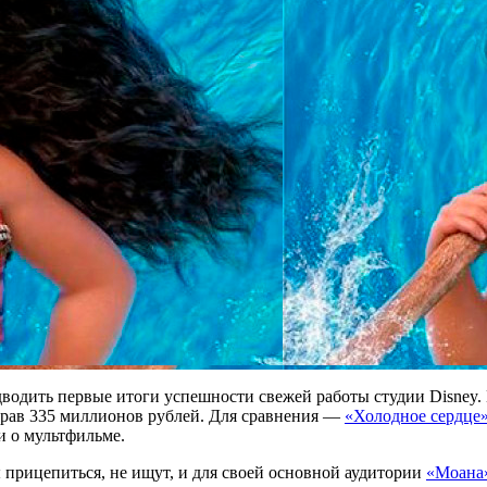
водить первые итоги успешности свежей работы студии Disney. В
брав 335 миллионов рублей. Для сравнения —
«Холодное сердце
и о мультфильме.
ы прицепиться, не ищут, и для своей основной аудитории
«Моана