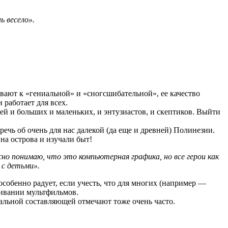
ь весело».
ают к «гениальной» и «сногсшибательной», ее качество
работает для всех.
й и больших и маленьких, и энтузиастов, и скептиков. Выйти
речь об очень для нас далекой (да еще и древней) Полинезии.
на острова и изучали быт!
сно понимаю, что это компьютерная графика, но все герои как
 с детьми».
собенно радует, если учесть, что для многих (например —
ивании мультфильмов.
кальной составляющей отмечают тоже очень часто.