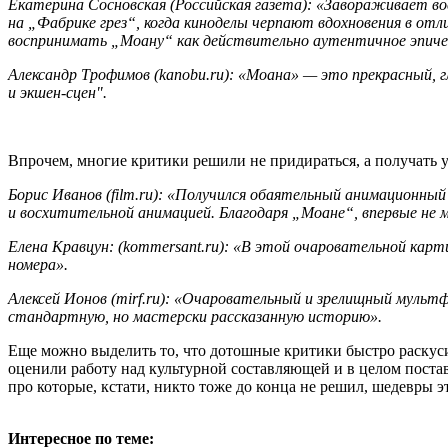
Екатерина Сосновская (Российская газета): «Завораживает во
на „Фабрике грез“, когда киноделы черпают вдохновения в от
воспринимать „Моану“ как действительно аутентичное эпичес
Александр Трофимов (kanobu.ru): «Моана» — это прекрасный, г
и экшен-сцен".
Впрочем, многие критики решили не придираться, а получать 
Борис Иванов (film.ru): «Получился обаятельный анимационный
и восхитительной анимацией. Благодаря „Моане“, впервые не 
Елена Кравцун: (kommersant.ru): «В этой очаровательной кар
номера».
Алексей Ионов (mirf.ru): «Очаровательный и зрелищный мультф
стандартную, но мастерски рассказанную историю».
Еще можно выделить то, что дотошные критики быстро раскус
оценили работу над культурной составляющей и в целом поста
про которые, кстати, никто тоже до конца не решил, шедевры это
Интересное по теме: