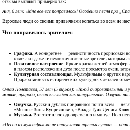
отзывы выглядят примерно так:
Аня, 6 лет: «Мне все-все понравилось! Особенно песня про „Спа
Взрослые люди со своими привычками копаться во всем не нас
Что понравилось зрителям:
Графика.
А конкретнее — реалистичность прорисовки во
отмечают даже те немногочисленные зрители, которым ле
Позитивное настроение
. Яркие краски летней атмосфер
в плохом расположении духа после просмотра очень затр
Культурная составляющая.
Мультфильмы о других народ
Проработанность исторических культурных деталей отмеча
Ольга Полетаева, 57 лет (5 внуков): «Такой очаровательный и
живые, природа, океан выглядят как натуральные. Озвучка н
Озвучка.
Русский дубляж понравился почти всем — негат
«Моаны» Зины Куприянович, «Вождя Туи» Дениса Клявер
Музыка.
Вот этот плюс одновременно и минус. Но о нег
«Песни из мультфильма не отпускают третьи сутки» — один 