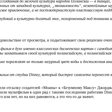
ссозданная до мелочей культура народов Полинезии — в танцах,
личных от западной культурах, „мюзикловость“, незатейливые 
кое приключение, а не постмодернистскую пластмассовую подд
лубокий и культурно богатый эпос, похороненный под тоннами ш
удовольствие от просмотра, и подытоживают свои рецензии очен
 фильм в духе именно классических диснеевских картин с самоб
мы захватываем своей культурой полинезийскую, а полинезийска
тине поражают не только лазурный цвет воды и достижения ани
ильм от студии Disney, который быстрее самолета перенесет ва
или отсылку создателей «Моаны» к «Безумному Максу» Джорджа 
вили мультфильм в один ряд с такими последними работами Disn
 или нет, но на них равняются, а это что-то да значит.