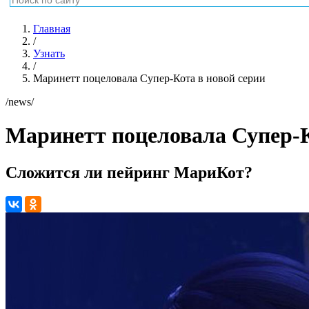
Главная
/
Узнать
/
Маринетт поцеловала Супер-Кота в новой серии
/news/
Маринетт поцеловала Супер-К
Сложится ли пейринг МариКот?