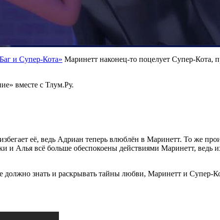
Баг и Супер-Кота»
Маринетт наконец-то поцелует Супер-Кота, пр
ие» вместе с Тлум.Ру.
избегает её, ведь Адриан теперь влюблён в Маринетт. То же про
ки и Алья всё больше обеспокоены действиями Маринетт, ведь и
 должно знать и раскрывать тайны любви, Маринетт и Супер-Ко