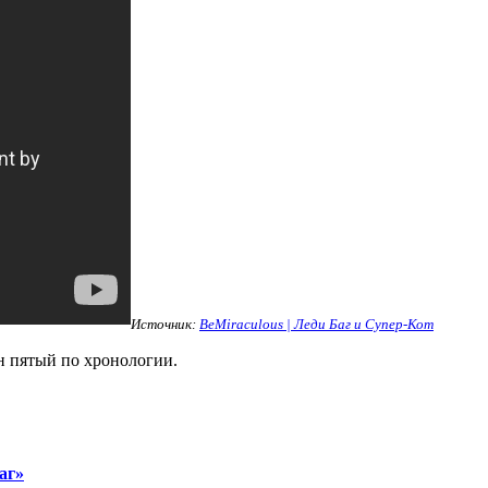
Источник:
BeMiraculous | Леди Баг и Супер-Кот
 пятый по хронологии.
аг»