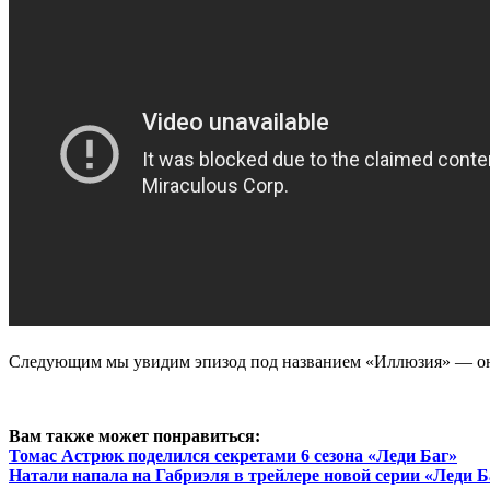
Следующим мы увидим эпизод под названием «Иллюзия» — он
Вам также может понравиться:
Томас Астрюк поделился секретами 6 сезона «Леди Баг»
Натали напала на Габриэля в трейлере новой серии «Леди Б