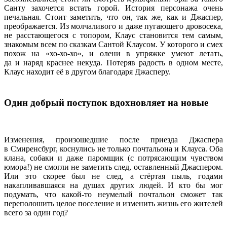
Санту захочется встать горой. История персонажа очень
печальная. Стоит заметить, что он, так же, как и Джаспер,
преображается. Из молчаливого и даже пугающего дровосека,
не расстающегося с топором, Клаус становится тем самым,
знакомым всем по сказкам Сантой Клаусом. У которого и смех
похож на «хо-хо-хо», и олени в упряжке умеют летать,
да и наряд краснее некуда. Потеряв радость в одном месте,
Клаус находит её в другом благодаря Джасперу.
Один добрый поступок вдохновляет на новые
Изменения, произошедшие после приезда Джаспера
в Смиренсбург, коснулись не только почтальона и Клауса. Оба
клана, собаки и даже паромщик (с потрясающим чувством
юмора!) не смогли не заметить след, оставленный Джаспером.
Или это скорее был не след, а стёртая пыль, годами
накапливавшаяся на душах других людей. И кто бы мог
подумать, что какой-то неумелый почтальон сможет так
переполошить целое поселение и изменить жизнь его жителей
всего за один год?