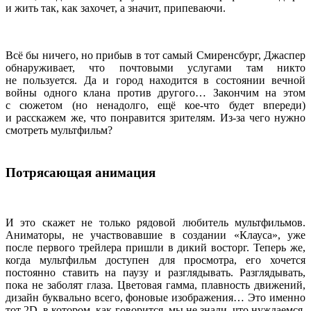
и жить так, как захочет, а значит, припеваючи.
Всё бы ничего, но прибыв в тот самый Смиренсбург, Джаспер
обнаруживает, что почтовыми услугами там никто
не пользуется. Да и город находится в состоянии вечной
войны одного клана против другого… Закончим на этом
с сюжетом (но ненадолго, ещё кое-что будет впереди)
и расскажем же, что понравится зрителям. Из-за чего нужно
смотреть мультфильм?
Потрясающая анимация
И это скажет не только рядовой любитель мультфильмов.
Аниматоры, не участвовавшие в создании «Клауса», уже
после первого трейлера пришли в дикий восторг. Теперь же,
когда мультфильм доступен для просмотра, его хочется
постоянно ставить на паузу и разглядывать. Разглядывать,
пока не заболят глаза. Цветовая гамма, плавность движений,
дизайн буквально всего, фоновые изображения… Это именно
тот 2D, в котором, как говорится, мы не знали, что нуждаемся.