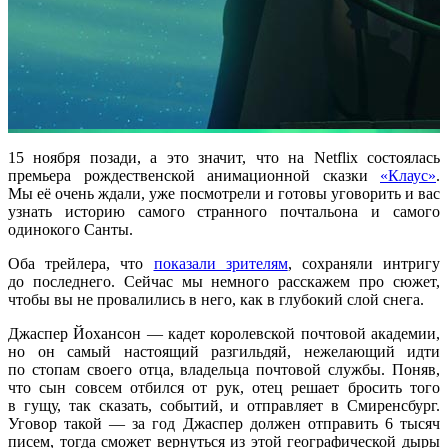
15 ноября позади, а это значит, что на Netflix состоялась
премьера рождественской анимационной сказки
«Клаус»
.
Мы её очень ждали, уже посмотрели и готовы уговорить и вас
узнать историю самого странного почтальона и самого
одинокого Санты.
Оба трейлера, что
показали зрителям
, сохраняли интригу
до последнего. Cейчас мы немного расскажем про сюжет,
чтобы вы не провалились в него, как в глубокий слой снега.
Джаспер Йохансон — кадет королевской почтовой академии,
но он самый настоящий разгильдяй, нежелающий идти
по стопам своего отца, владельца почтовой службы. Поняв,
что сын совсем отбился от рук, отец решает бросить того
в гущу, так сказать, событий, и отправляет в Смиренсбург.
Уговор такой — за год Джаспер должен отправить 6 тысяч
писем, тогда сможет вернуться из этой географической дыры