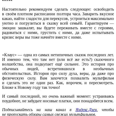
Настоятельно рекомендуем сделать следующее: освободить
в своём плотном расписании полтора часа. Заварить вкусное
какао, найти сладости для перекусов, устроиться максимально
уютно и погрузиться в сказку всей семьёй. Гарантируем —
эмоции зашкалят, вы будете переживать вместе с героями,
радоваться с ними, грустить с ними, да даже испытывать
кризис веры вы тоже начнёте вместе с ними.
«Клаус» — одна из самых нетипичных сказок последних лет.
И именно тем, что там нет (или всё же есть?) сказочного
волшебства, она подкупает ещё сильнее. Это история про
обычных людей, встретившихся в необычных
обстоятельствах. История про силу духа, веры, да даже про
физическую силу. Вам захочется похвалить мультфильм
и сделать это не один раз. Как, впрочем, и пересмотреть.
Ближе к Новому году так точно!
И самый последний, но
очень
важный момент: устраиваясь
поудобнее, не забудьте носовые платки, они понадобятся всем.
Подписывайтесь на наш канал в
Яндекс.Дзен
, чтобы
не пропускать обзоры самых свежих мультфильмов.