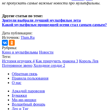
не пропускать самые важные новости про мультфильмы.
Другие статьи по теме:
Зрители выбрали лучший мультфильм лета
Какой мультфильм прошедшей осени стал самым-самым?
Дата публикации:
Источник:
Tlum.Ru
Рубрика:
Кино и мультфильмы
Новости
Теги:
История игрушек 4
Как приручить дракона 3
Король Лев
Потерянное звено
Холодное сердце 2
Обратная связь
Правила пользования
О нас
Аркадий паровозов
Бумажки
Ми-ми-мишки
Волшебный фонарь
Лео и Тиг