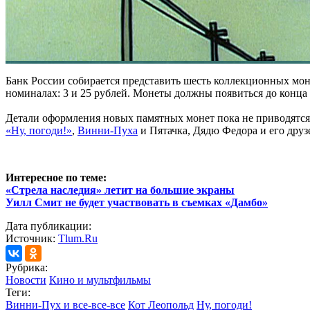
Банк России собирается представить шесть коллекционных мон
номиналах: 3 и 25 рублей. Монеты должны появиться до конца 
Детали оформления новых памятных монет пока не приводятся.
«Ну, погоди!»
,
Винни-Пуха
и Пятачка, Дядю Федора и его дру
Интересное по теме:
«Стрела наследия» летит на большие экраны
Уилл Смит не будет участвовать в съемках «Дамбо»
Дата публикации:
Источник:
Tlum.Ru
Рубрика:
Новости
Кино и мультфильмы
Теги:
Винни-Пух и все-все-все
Кот Леопольд
Ну, погоди!