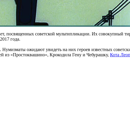
ет, посвященных советской мультипликации. Их совокупный тир
2017 года.
 Нумизматы ожидают увидеть на них героев известных советски
зей из «Простоквашино», Крокодила Гену и Чебурашку,
Кота Лео