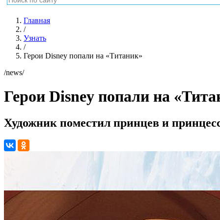
Главная
/
Узнать
/
Герои Disney попали на «Титаник»
/news/
Герои Disney попали на «Тита
Художник поместил принцев и принцес