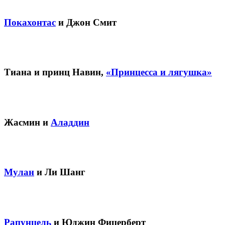
Покахонтас
и Джон Смит
Тиана и принц Навин,
«Принцесса и лягушка»
Жасмин и
Аладдин
Мулан
и Ли Шанг
Рапунцель
и Юджин Фицерберт