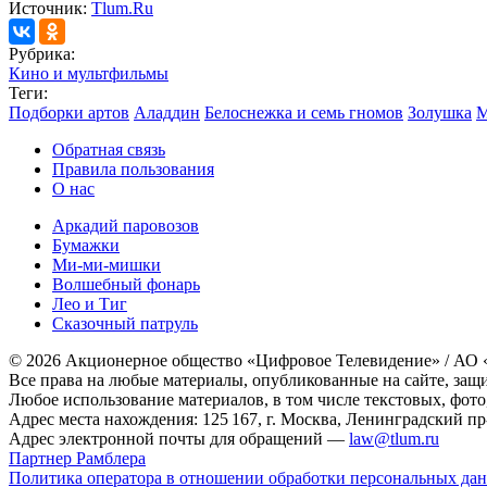
Источник:
Tlum.Ru
Рубрика:
Кино и мультфильмы
Теги:
Подборки артов
Аладдин
Белоснежка и семь гномов
Золушка
М
Обратная связь
Правила пользования
О нас
Аркадий паровозов
Бумажки
Ми-ми-мишки
Волшебный фонарь
Лео и Тиг
Сказочный патруль
© 2026 Акционерное общество «Цифровое Телевидение» / АО
Все права на любые материалы, опубликованные на сайте, защ
Любое использование материалов, в том числе текстовых, фото
Адрес места нахождения: 125 167, г. Москва, Ленинградский пр-т
Адрес электронной почты для обращений —
law@tlum.ru
Партнер Рамблера
Политика оператора в отношении обработки персональных да