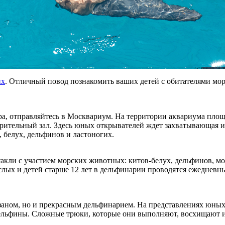
их
. Отличный повод познакомить ваших детей с обитателями мор
ира, отправляйтесь в Москвариум. На территории аквариума пло
зрительный зал. Здесь юных открывателей ждет захватывающая 
 белух, дельфинов и ластоногих.
акли с участием морских животных: китов-белух, дельфинов, мо
ых и детей старше 12 лет в дельфинарии проводятся ежедневны
заном, но и прекрасным дельфинарием. На представлениях юных 
льфины. Сложные трюки, которые они выполняют, восхищают и 