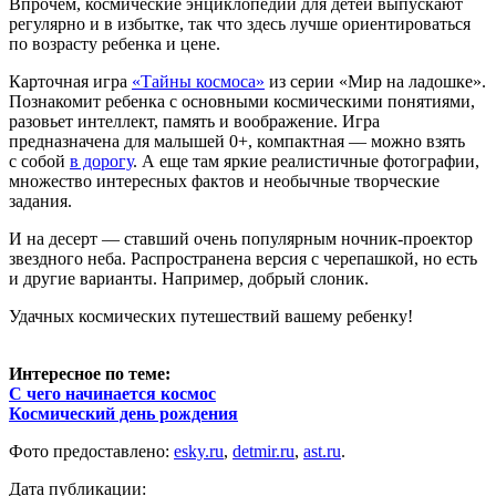
Впрочем, космические энциклопедии для детей выпускают
регулярно и в избытке, так что здесь лучше ориентироваться
по возрасту ребенка и цене.
Карточная игра
«Тайны космоса»
из серии «Мир на ладошке».
Познакомит ребенка с основными космическими понятиями,
разовьет интеллект, память и воображение. Игра
предназначена для малышей 0+, компактная — можно взять
с собой
в дорогу
. А еще там яркие реалистичные фотографии,
множество интересных фактов и необычные творческие
задания.
И на десерт — ставший очень популярным ночник-проектор
звездного неба. Распространена версия с черепашкой, но есть
и другие варианты. Например, добрый слоник.
Удачных космических путешествий вашему ребенку!
Интересное по теме:
С чего начинается космос
Космический день рождения
Фото предоставлено:
esky.ru
,
detmir.ru
,
ast.ru
.
Дата публикации: