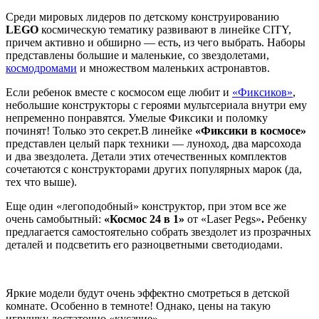
Среди мировых лидеров по детскому конструированию
LEGO
космическую тематику развивают в линейке CITY,
причем активно и обширно — есть, из чего выбрать. Наборы
представлены большие и маленькие, со звездолетами,
космодромами
и множеством маленьких астронавтов.
Если ребенок вместе с космосом еще любит и
«Фиксиков»
,
небольшие конструкторы с героями мультсериала внутри ему
непременно понравятся. Умелые Фиксики и поломку
починят! Только это секрет.
В линейке
«Фиксики в космосе»
представлен целый парк техники — луноход, два марсохода
и два звездолета. Детали этих отечественных комплектов
сочетаются с конструкторами других популярных марок (да,
тех что выше).
Еще один «легоподобный» конструктор, при этом все же
очень самобытный:
«Космос 24 в 1»
от «Laser Pegs»
.
Ребенку
предлагается самостоятельно собрать звездолет из прозрачных
деталей и подсветить его разноцветными светодиодами.
Яркие модели будут очень эффектно смотреться в детской
комнате. Особенно в темноте! Однако, цены на такую
игрушку достаточно «кусачие».