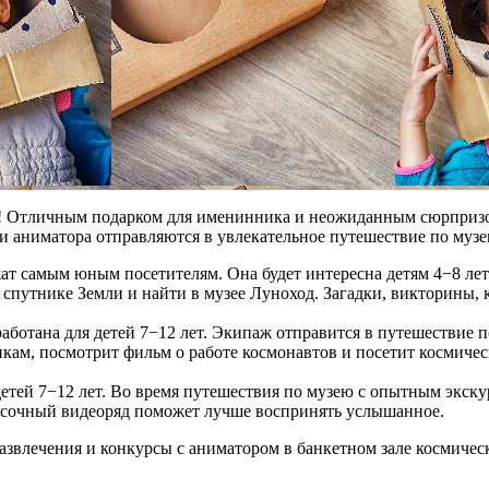
! Отличным подарком для именинника и неожиданным сюрпризом
ии аниматора отправляются в увлекательное путешествие по музе
жат самым юным посетителям. Она будет интересна детям 4−8 ле
 спутнике Земли и найти в музее Луноход. Загадки, викторины, 
работана для детей 7−12 лет. Экипаж отправится в путешествие
кам, посмотрит фильм о работе космонавтов и посетит космиче
детей 7−12 лет. Во время путешествия по музею с опытным экс
асочный видеоряд поможет лучше воспринять услышанное.
звлечения и конкурсы с аниматором в банкетном зале космическ