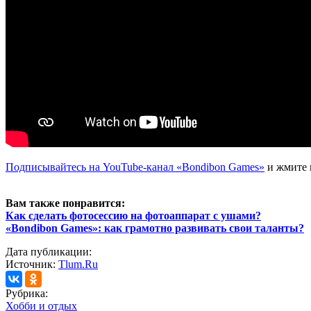
Подписывайтесь на YouTube-канал «Bondibon Games»
и жмите 
Вам также понравится:
Как сделать фотосессию на фотоаппарат с ушами?
«Bondibon Games»: как грамотно развивать свои таланты?
Дата публикации:
Источник:
Tlum.Ru
Рубрика:
Хобби и отдых