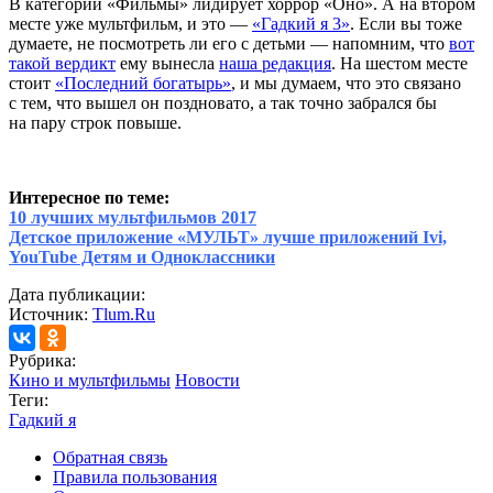
В категории «Фильмы» лидирует хоррор «Оно». А на втором
месте уже мультфильм, и это —
«Гадкий я 3»
. Если вы тоже
думаете, не посмотреть ли его с детьми — напомним, что
вот
такой вердикт
ему вынесла
наша редакция
. На шестом месте
стоит
«Последний богатырь»
, и мы думаем, что это связано
с тем, что вышел он поздновато, а так точно забрался бы
на пару строк повыше.
Интересное по теме:
10 лучших мультфильмов 2017
Детское приложение «МУЛЬТ» лучше приложений Ivi,
YouTube Детям и Одноклассники
Дата публикации:
Источник:
Tlum.Ru
Рубрика:
Кино и мультфильмы
Новости
Теги:
Гадкий я
Обратная связь
Правила пользования