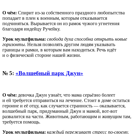
О чём:
Спирит из-за собственного праздного любопытства
попадает в плен к военным, которым отказывается
подчиняться. Вырывается он из рамок чужого угнетения
благодаря индейцу Ручейку.
Урок мультфильма:
свобода духа способна открыть новые
горизонты.
Нельзя позволять другим людям указывать
границы и рамки, в которым вам находиться. Речь идёт
и о физической стороне нашей жизни.
№ 5:
«Волшебный парк Джун»
О чём:
девочка Джун узнаёт, что мама серьёзно болеет
и ей требуется отправиться на лечение. Стоит в доме остаться
героине и её отцу, как случается странность — оказывается,
волшебный парк, придуманный Джун и мамой, вот-вот
развалится на части. Животным, работающим и живущим там,
требуется помощь.
Урок мультфильма:
каждый переживает стресс по-своему.