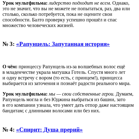
Урок мультфильма:
лидерство подходит не всем.
Однако,
это не значит, что вы не можете не попытаться, раз, два или
столько, сколько потребуется, пока не оцените свои
способности. Балто проверку успешно прошёл и спас
множество человеческих жизней.
№ 3:
«Рапунцель: Запутанная история»
О чём:
принцессу Рапунцель из-за волшебных волос ещё
в младенчестве украла матушка Готель. Спустя много лет
и одну встречу с вором (то есть, с принцем!), принцесса
выбирается из заточения и познаёт радости реального мира.
Урок мультфильма:
мы — свои собственные герои.
Думаем,
Рапунцель могла и без Юджина выбраться из башни, зато
в его компании узнала, что умеет дать отпор даже настоящим
бандитам; с длинными волосами или без них.
№ 4:
«Спирит: Душа прерий»