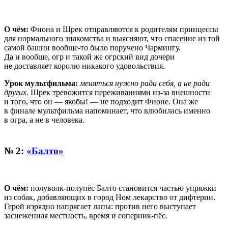
О чём:
Фиона и Шрек отправляются к родителям принцессы
для нормального знакомства и выясняют, что спасение из той
самой башни вообще-то было поручено Чармингу.
Да и вообще, огр и такой же огрский вид дочери
не доставляет королю никакого удовольствия.
Урок мультфильма:
меняться нужно ради себя, а не ради
других.
Шрек тревожится переживаниями из-за внешности
и того, что он — якобы! — не подходит Фионе. Она же
в финале мультфильма напоминает, что влюбилась именно
в огра, а не в человека.
№ 2:
«Балто»
О чём:
полуволк-полупёс Балто становится частью упряжки
из собак, добавляющих в город Ном лекарство от дифтерии.
Герой изрядно напрягает лапы: против него выступает
заснеженная местность, время и соперник-пёс.