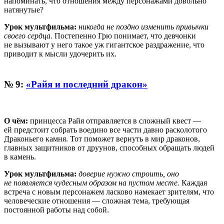
напоминать, что отношения между персонажами довольно
натянутые?
Урок мультфильма:
никогда не поздно изменить привычки
своего сердца.
Постепенно Грю понимает, что девчонки
не вызывают у него такое уж гигантское раздражение, что
приводит к мысли удочерить их.
№ 9:
«Райя и последний дракон»
О чём:
принцесса Райя отправляется в сложный квест —
ей предстоит собрать воедино все части давно расколотого
Драконьего камня. Тот поможет вернуть в мир драконов,
главных защитников от друунов, способных обращать людей
в камень.
Урок мультфильма:
доверие нужно строить, оно
не появляется чудесным образом на пустом месте.
Каждая
встреча с новым персонажем ласково намекает зрителям, что
человеческие отношения — сложная тема, требующая
постоянной работы над собой.