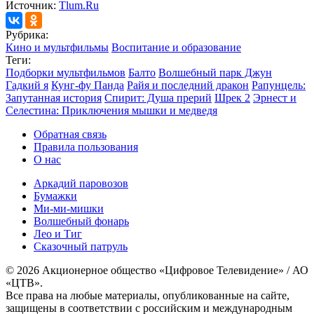
Источник:
Tlum.Ru
Рубрика:
Кино и мультфильмы
Воспитание и образование
Теги:
Подборки мультфильмов
Балто
Волшебный парк Джун
Гадкий я
Кунг-фу Панда
Райя и последний дракон
Рапунцель:
Запутанная история
Спирит: Душа прерий
Шрек 2
Эрнест и
Селестина: Приключения мышки и медведя
Обратная связь
Правила пользования
О нас
Аркадий паровозов
Бумажки
Ми-ми-мишки
Волшебный фонарь
Лео и Тиг
Сказочный патруль
© 2026 Акционерное общество «Цифровое Телевидение» / АО
«ЦТВ».
Все права на любые материалы, опубликованные на сайте,
защищены в соответствии с российским и международным