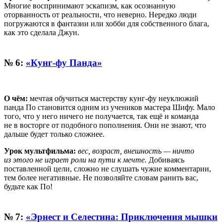
Многие воспринимают эскапизм, как осознанную
оторванность от реальности, что неверно. Нередко люди
погружаются в фантазии или хобби для собственного блага,
как это сделала Джун.
№ 6:
«Кунг-фу Панда»
О чём:
мечтая обучиться мастерству кунг-фу неуклюжий
панда По становится одним из учеников мастера Шифу. Мало
того, что у него ничего не получается, так ещё и команда
не в восторге от подобного пополнения. Они не знают, что
дальше будет только сложнее.
Урок мультфильма:
вес, возраст, внешность — ничто
из этого не играет роли на пути к мечте.
Добиваясь
поставленной цели, сложно не слушать чужие комментарии,
тем более негативные. Не позволяйте словам ранить вас,
будьте как По!
№ 7:
«Эрнест и Селестина: Приключения мышки