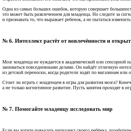
Одна из самых больших ошибок, которую совершает большинств
это может быть развлечением для младенца. Но следите за си
и признавать то, что выражает ребенок, а не пытаться изменить 
№ 6. Интеллект растёт от вовлечённости и откры
Мозг младенца не нуждается в академической или сенсорной на
заниматься повседневными делами. Он найдёт отличную интелл
из детской переноски, когда родители ходят по магазинам или
Стоит ли играть с младенцем в игры для развития мозга? Конеч
а не только когнитивное развитие. Пусть занятия проходят в и
№ 7. Помогайте младенцу исследовать мир
Если вы хотите повысить интеллект своего ребёнка, позаботьте