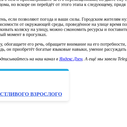
ма, но вскоре он перейдёт от этого этапа к следующему, придя 
ень, если позволяют погода и ваши силы. Городским жителям н
висимости от окружающей среды, проведённое на улице время по
ивать коляску на улицу, можно сэкономить ресурсы и поставить 
ный момент в прогулках.
у, обогащаете его речь, обращаете внимание на его потребности
дь, он приобретёт богатые языковые навыки, умение рассуждать
дписывайтесь на наш канал в
Яндекс.Дзен
. А ещё мы завели Tel
АСТЛИВОГО ВЗРОСЛОГО