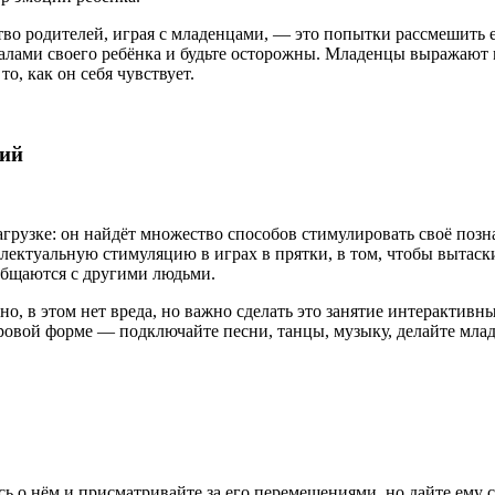
о родителей, играя с младенцами, — это попытки рассмешить ег
гналами своего ребёнка и будьте осторожны. Младенцы выражают
то, как он себя чувствует.
тий
грузке: он найдёт множество способов стимулировать своё позна
ектуальную стимуляцию в играх в прятки, в том, чтобы вытаск
 общаются с другими людьми.
но, в этом нет вреда, но важно сделать это занятие интерактив
гровой форме — подключайте песни, танцы, музыку, делайте млад
сь о нём и присматривайте за его перемещениями, но дайте ему с