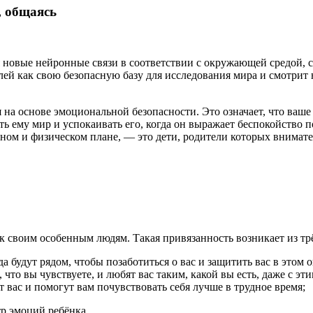
, общаясь
 новые нейронные связи в соответствии с окружающей средой, с
ей как свою безопасную базу для исследования мира и смотрит на
 на основе эмоциональной безопасности. Это означает, что ваш
ать ему мир и успокаивать его, когда он выражает беспокойство 
ом и физическом плане, — это дети, родители которых внимател
 своим особенным людям. Такая привязанность возникает из трё
да будут рядом, чтобы позаботиться о вас и защитить вас в этом
 что вы чувствуете, и любят вас таким, какой вы есть, даже с 
 вас и помогут вам почувствовать себя лучше в трудное время;
тр эмоций ребёнка.