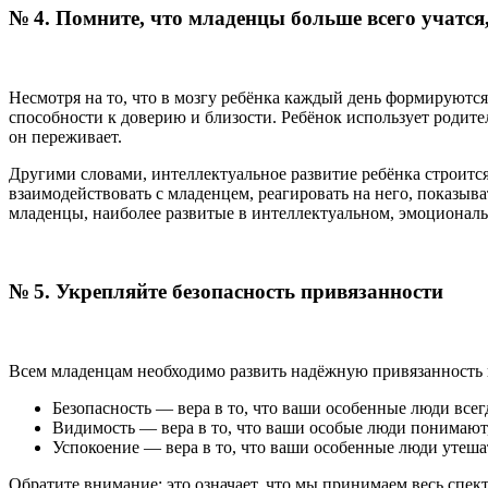
№ 4. Помните, что младенцы больше всего учатся
Несмотря на то, что в мозгу ребёнка каждый день формируются
способности к доверию и близости. Ребёнок использует родител
он переживает.
Другими словами, интеллектуальное развитие ребёнка строится
взаимодействовать с младенцем, реагировать на него, показыв
младенцы, наиболее развитые в интеллектуальном, эмоциональн
№ 5. Укрепляйте безопасность привязанности
Всем младенцам необходимо развить надёжную привязанность к
Безопасность — вера в то, что ваши особенные люди всег
Видимость — вера в то, что ваши особые люди понимают,
Успокоение — вера в то, что ваши особенные люди утешат
Обратите внимание: это означает, что мы принимаем весь спек