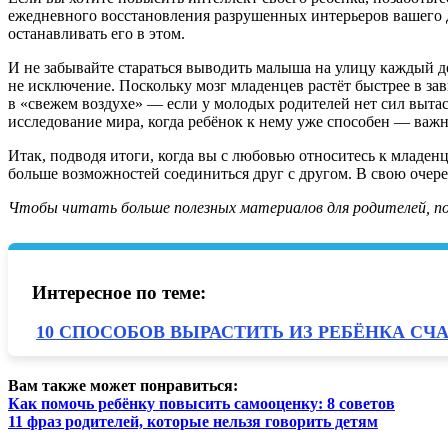
ежедневного восстановления разрушенных интерьеров вашего до
останавливать его в этом.
И не забывайте стараться выводить малыша на улицу каждый д
не исключение. Поскольку мозг младенцев растёт быстрее в за
в «свежем воздухе» — если у молодых родителей нет сил вытаск
исследование мира, когда ребёнок к нему уже способен — важ
Итак, подводя итоги, к
огда вы с любовью относитесь к младенц
больше возможностей соединиться друг с другом. В свою очере
Ч
тобы читать больше полезных материалов для родителей, по
Интересное по теме:
10 СПОСОБОВ ВЫРАСТИТЬ ИЗ РЕБЁНКА СЧ
Вам также может понравиться:
Как помочь ребёнку повысить самооценку: 8 советов
11 фраз родителей, которые нельзя говорить детям