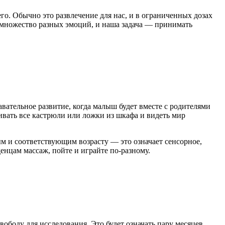
о. Обычно это развлечение для нас, и в ограниченных дозах
 множество разных эмоций, и наша задача — принимать
вательное развитие, когда малыш будет вместе с родителями
ивать все кастрюли или ложки из шкафа и видеть мир
ным и соответствующим возрасту — это означает сенсорное,
енцам массаж, пойте и играйте по-разному.
вободу для исследования. Это будет означать пару месяцев