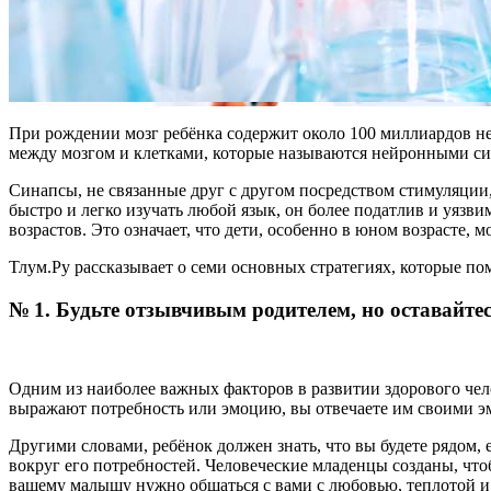
При рождении мозг ребёнка содержит около 100 миллиардов не
между мозгом и клетками, которые называются нейронными с
Синапсы, не связанные друг с другом посредством стимуляции
быстро и легко изучать любой язык, он более податлив и уязви
возрастов. Это означает, что дети, особенно в юном возрасте, 
Тлум.Ру рассказывает о семи основных стратегиях, которые по
№ 1. Будьте отзывчивым родителем, но оставайте
Одним из наиболее важных факторов в развитии здорового челов
выражают потребность или эмоцию, вы отвечаете им своими э
Другими словами, ребёнок должен знать, что вы будете рядом, е
вокруг его потребностей. Человеческие младенцы созданы, что
вашему малышу нужно общаться с вами с любовью, теплотой и р