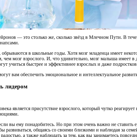
йронов — это столько же, сколько звёзд в Млечном Пути. В теч
инапсами.
, обрываются в школьные годы. Хотя мозг младенца имеет некот
м, чем мозг взрослого. И, что удивительно, мозг малыша имеет в
могут учиться быстрее и эффективнее взрослых и даже подростков
могут вам обеспечить эмоциональное и интеллектуальное развит
сь лидером
ека является присутствие взрослого, который чутко реагирует на
моциями.
сли вы ему понадобитесь. Но при этом очень важно не ставить его
бы развиваться, общаясь со своими близкими и наблюдая за семе
адостью, а также наблюдать за тем, как вы занимаетесь повсед