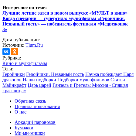
Интересное по теме:
Лучшие летние затеи в новом выпуске «МУЛЬТ в кино»
Когда сценарий — суперсила: мультфильм «Геройчики.
Незваный гость» — победитель фестиваля «Медвежонок
3»
Дата публикации:
Источник:
Tlum.Ru
Рубрика:
Кино и мультфильмы
Теги:
Геройчики
Геройчики. Незваный гость
Нэчжа побеждает Царя
драконов
Наши подборки
Подборки мультфильмов
Статьи
Майнкрафт
Царь царей
Ганзель и Гретель: Миссия «Спящая
красавица»
Обратная связь
Правила пользования
О нас
Аркадий паровозов
Бумажки
Ми-ми-мишки