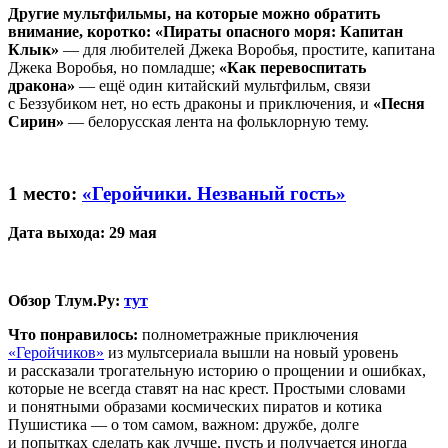
Другие мультфильмы, на которые можно обратить
внимание, коротко: «Пираты опасного моря: Капитан
Клык»
— для любителей Джека Воробья, простите, капитана
Джека Воробья, но помладше;
«Как перевоспитать
дракона»
— ещё один китайский мультфильм, связи
с Беззубиком нет, но есть драконы и приключения, и
«Песня
Сирин»
— белорусская лента на фольклорную тему.
1 место:
«Геройчики. Незваный гость»
Дата выхода: 29 мая
Обзор Тлум.Ру:
тут
Что понравилось:
полнометражные приключения
«Геройчиков»
из мультсериала вышли на новый уровень
и рассказали трогательную историю о прощении и ошибках,
которые не всегда ставят на нас крест. Простыми словами
и понятными образами космических пиратов и котика
Пушистика — о том самом, важном: дружбе, долге
и попытках сделать как лучше, пусть и получается иногда