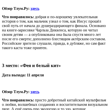
Обзор Тлум.Ру:
здесь
Что понравилось:
добрая и по-хорошему увлекательная
история о том, как мальчик узнал о том, как Иисус прошёл
свой путь от начала до душераздирающего финала. Основано
на книге-зарисовке Чарльза Диккенса, которую он читал
своим детям — а опубликована она была спустя много лет
после его смерти; дополнено блестящим актёрским составом.
Российские зрители слушали, правда, в дубляже, но сам факт
такого каста тоже приятен.
3 место:
«Фея и белый кит»
Дата выхода: 11 апреля
Обзор Тлум.Ру:
здесь
Что понравилось:
просто добротный китайский мультфильм
о любви, волшебных созданиях и восхитительном визуальном
ряде. А ещё очень про экологию и то зло, которое