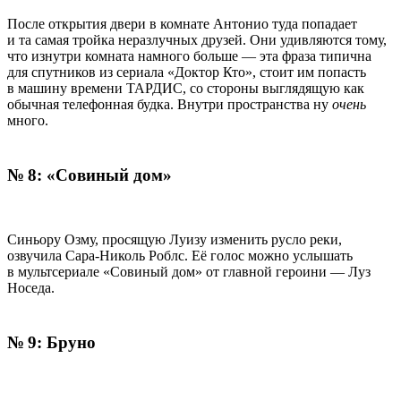
После открытия двери в комнате Антонио туда попадает
и та самая тройка неразлучных друзей. Они удивляются тому,
что изнутри комната намного больше — эта фраза типична
для спутников из сериала «Доктор Кто», стоит им попасть
в машину времени ТАРДИС, со стороны выглядящую как
обычная телефонная будка. Внутри пространства ну
очень
много.
№ 8: «Совиный дом»
Синьору Озму, просящую Луизу изменить русло реки,
озвучила Сара-Николь Роблс. Её голос можно услышать
в мультсериале «Совиный дом» от главной героини — Луз
Носеда.
№ 9: Бруно