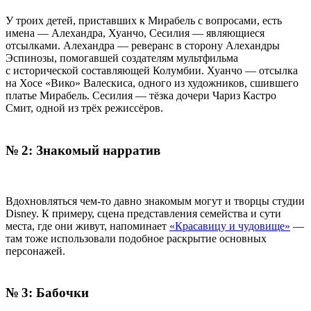
У троих детей, приставших к Мирабель с вопросами, есть
имена — Алехандра, Хуанчо, Сесилия — являющиеся
отсылками. Алехандра — реверанс в сторону Алехандры
Эспинозы, помогавшей создателям мультфильма
с исторической составляющей Колумбии. Хуанчо — отсылка
на Хосе «Вико» Валескиса, одного из художников, сшившего
платье Мирабель. Сесилия — тёзка дочери Чариз Кастро
Смит, одной из трёх режиссёров.
№ 2: Знакомый нарратив
Вдохновляться чем-то давно знакомым могут и творцы студии
Disney. К примеру, сцена представления семейства и сути
места, где они живут, напоминает
«Красавицу и чудовище»
—
там тоже использовали подобное раскрытие основных
персонажей.
№ 3: Бабочки