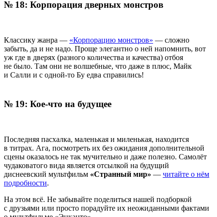
№ 18: Корпорация дверных монстров
Классику жанра —
«Корпорацию монстров»
— сложно
забыть, да и не надо. Проще элегантно о ней напомнить, вот
уж где в дверях (разного количества и качества) отбоя
не было. Там они не волшебные, что даже в плюс, Майк
и Салли и с одной-то Бу едва справились!
№ 19: Кое-что на будущее
Последняя пасхалка, маленькая и миленькая, находится
в титрах. Ага, посмотреть их без ожидания дополнительной
сцены оказалось не так мучительно и даже полезно. Самолёт
чудаковатого вида является отсылкой на будущий
диснеевский мультфильм
«Странный мир»
—
читайте о нём
подробности
.
На этом всё. Не забывайте поделиться нашей подборкой
с друзьями или просто порадуйте их неожиданными фактами
о мультфильме «Энканто».