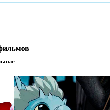
тфильмов
льные