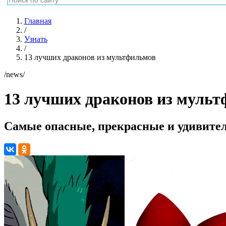
Главная
/
Узнать
/
13 лучших драконов из мультфильмов
/news/
13 лучших драконов из муль
Самые опасные, прекрасные и удивите