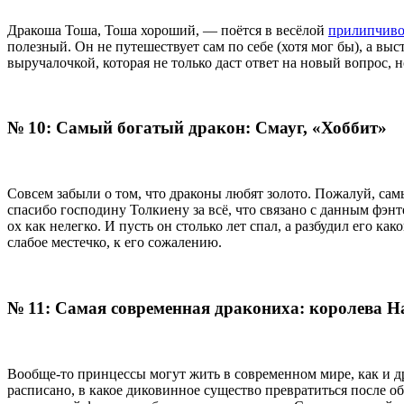
Дракоша Тоша, Тоша хороший, — поётся в весёлой
прилипчиво
полезный. Он не путешествует сам по себе (хотя мог бы), а вы
выручалочкой, которая не только даст ответ на новый вопрос, н
№ 10: Самый богатый дракон: Смауг, «Хоббит»
Совсем забыли о том, что драконы любят золото. Пожалуй, са
спасибо господину Толкиену за всё, что связано с данным фэнт
ох как нелегко. И пусть он столько лет спал, а разбудил его 
слабое местечко, к его сожалению.
№ 11: Самая современная дракониха: королева Н
Вообще-то принцессы могут жить в современном мире, как и др
расписано, в какое диковинное существо превратиться после о