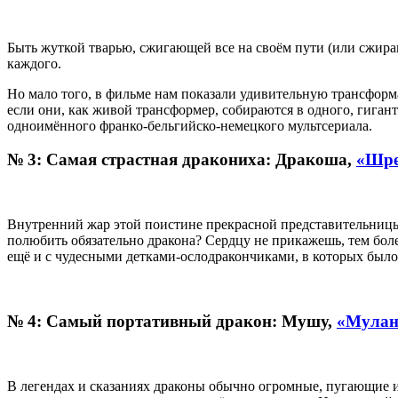
Быть жуткой тварью, сжигающей все на своём пути (или сжирающ
каждого.
Но мало того, в фильме нам показали удивительную трансформ
если они, как живой трансформер, собираются в одного, гига
одноимённого франко-бельгийско-немецкого мультсериала.
№ 3: Самая страстная дракониха: Дракоша,
«Шр
Внутренний жар этой поистине прекрасной представительницы д
полюбить обязательно дракона? Сердцу не прикажешь, тем боле
ещё и с чудесными детками-ослодракончиками, в которых было 
№ 4: Самый портативный дракон: Мушу,
«Мулан
В легендах и сказаниях драконы обычно огромные, пугающие 