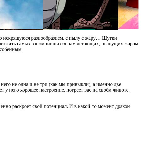
мо искрящуюся разнообразием, с пылу с жару… Шутки
речислить самых запомнившихся нам летающих, пыщущих жаром
особенным.
него не одна и не три (как мы привыкли), а именно две
т у него хорошее настроение, погреет вас на своём животе,
енно раскроет свой потенциал. И в какой-то момент дракон