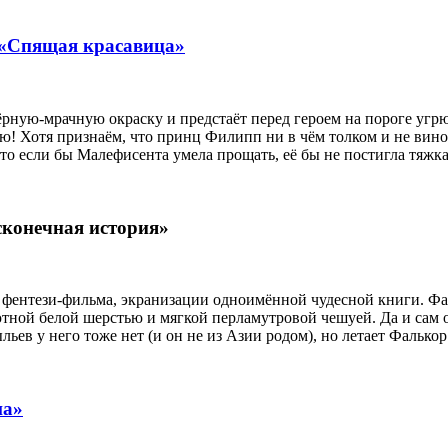
«Спящая красавица»
рную-мрачную окраску и предстаёт перед героем на пороге угрю
ю! Хотя признаём, что принц Филипп ни в чём толком и не винов
о если бы Малефисента умела прощать, её бы не постигла тяжкая
конечная история»
го фентези-фильма, экранизации одноимённой чудесной книги. Ф
уютной белой шерстью и мягкой перламутровой чешуей. Да и сам
ьев у него тоже нет (и он не из Азии родом), но летает Фалькор
ша»