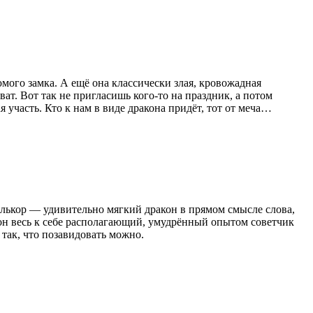
мого замка. А ещё она классически злая, кровожадная
ат. Вот так не пригласишь кого-то на праздник, а потом
 участь. Кто к нам в виде дракона придёт, тот от меча…
алькор — удивительно мягкий дракон в прямом смысле слова,
 он весь к себе располагающий, умудрённый опытом советчик
 так, что позавидовать можно.