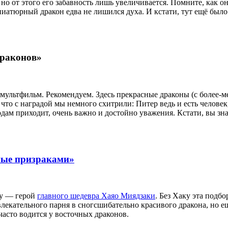
о от этого его забавность лишь увеличивается. Помните, как он
ниатюрный дракон едва не лишился духа. И кстати, тут ещё было
драконов»
 мультфильм. Рекомендуем. Здесь прекрасные драконы (с более-
что с наградой мы немного схитрили: Питер ведь и есть человек
водам приходит, очень важно и достойно уважения. Кстати, вы з
ные призраками»
ву — герой
главного шедевра Хаяо Миядзаки
. Без Хаку эта подб
ривлекательного парня в сногсшибательно красивого дракона, но
 часто водится у восточных драконов.