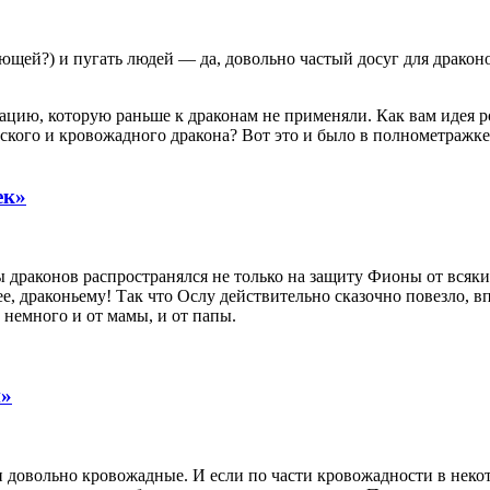
ей?) и пугать людей — да, довольно частый досуг для драконов.
ацию, которую раньше к драконам не применяли. Как вам идея р
нтского и кровожадного дракона? Вот это и было в полнометраж
ек»
раконов распространялся не только на защиту Фионы от всяких 
е, драконьему! Так что Ослу действительно сказочно повезло, в
немного и от мамы, и от папы.
»
и довольно кровожадные. И если по части кровожадности в не