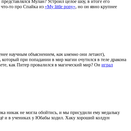
 представлялся Мулан? Устроил целое шоу, в итоге его
 что-то про Спайка из
«My little pony»
, но он явно крупнее
менее научным объяснением,
как именно
они летают),
, который при попадании в мир магии очутился в теле дракона
наете, как Питер провалился в магический мир? Он
играл
орка никак не могла обойтись, и мы присудили ему медальку
 ещё и в учениках у Юбабы ходил. Хаку хороший колдун