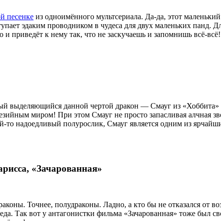
й песенке
из одноимённого мультсериала. Да-да, этот маленький
ступает эдаким проводником в чудеса для двух маленьких панд. 
о и приведёт к нему так, что не заскучаешь и запомнишь всё-всё!
мый выделяющийся данной чертой дракон — Смауг из «Хоббита» 
езийным миром! При этом Смауг не просто запасливая алчная зве
какой-то надоедливый полурослик, Смауг является одним из ярча
арисса, «Зачарованная»
аконы. Точнее, полудраконы. Ладно, а кто бы не отказался от в
беда. Так вот у антагонистки фильма «Зачарованная» тоже был св