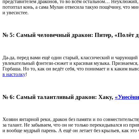
представителем драконов, то во всём остальном… Неуклюжий, н
потоптал конь, а сама Мулан отвесила такую пощёчину, что ми
и увесистее.
№ 5: Самый человечный дракон: Питер, «Полёт 
Да-да, перед вами ещё один старый, классический и чарующий
увлекательный фэнтези-сюжет и красивая музыка. Признаемся, 
Горбаша. Но то, как он ведёт себя, что понимает и к каким вы
в настолку
!
№ 6: Самый талантливый дракон: Хаку,
«Унесён
Хозяин янтарной реки, дракон без памяти и по совместительст
за талант. Не забываем, что он не только перекидывался из п
и вообще мудрый парень. А ещё он летает без крыльев, как это