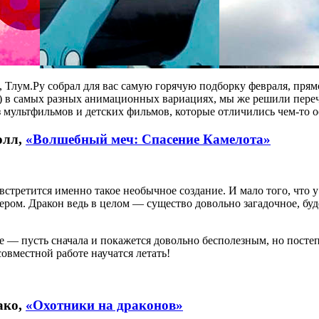
 Тлум.Ру собрал для вас самую горячую подборку февраля, пря
ут) в самых разных анимационных вариациях, мы же решили пе
из мультфильмов и детских фильмов, которые отличились чем-то 
олл,
«Волшебный меч: Спасение Камелота»
стретится именно такое необычное создание. И мало того, что у 
ром. Дракон ведь в целом — существо довольно загадочное, буде
 — пусть сначала и покажется довольно бесполезным, но постеп
совместной работе научатся летать!
ако,
«Охотники на драконов»