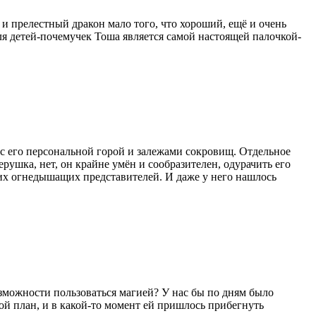
 и прелестный дракон мало того, что хороший, ещё и очень
Для детей-почемучек Тоша является самой настоящей палочкой-
с его персональной горой и залежами сокровищ. Отдельное
рушка, нет, он крайне умён и сообразителен, одурачить его
йших огнедышащих представителей. И даже у него нашлось
озможности пользоваться магией? У нас бы по дням было
ой план, и в какой-то момент ей пришлось прибегнуть