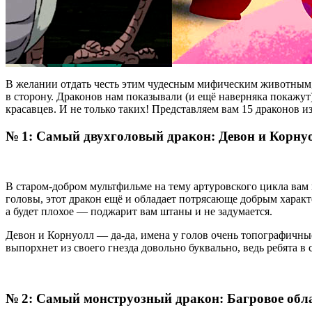
В желании отдать честь этим чудесным мифическим животным,
в сторону. Драконов нам показывали (и ещё наверняка покаж
красавцев. И не только таких! Представляем вам 15 драконов 
№ 1: Самый двухголовый дракон: Девон и Корну
В старом-добром мультфильме на тему артуровского цикла вам в
головы, этот дракон ещё и обладает потрясающе добрым характе
а будет плохое — поджарит вам штаны и не задумается.
Девон и Корнуолл — да-да, имена у голов очень топографичные
выпорхнет из своего гнезда довольно буквально, ведь ребята в 
№ 2: Самый монструозный дракон: Багровое обл