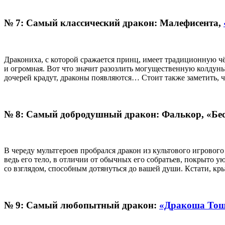
№ 7: Самый классический дракон: Малефисента,
Дракониха, с которой сражается принц, имеет традиционную чё
и огромная. Вот что значит разозлить могущественную колдунь
дочерей крадут, драконы появляются… Стоит также заметить, чт
№ 8: Самый добродушный дракон: Фалькор, «Бес
В череду мультгероев пробрался дракон из культового игрово
ведь его тело, в отличии от обычных его собратьев, покрыто 
со взглядом, способным дотянуться до вашей души. Кстати, крыл
№ 9: Самый любопытный дракон:
«Дракоша То