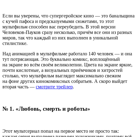
Если вы уверены, что супергеройское кино — это банальщина
с кучей пафоса и предсказуемыми сюжетами, то этот
мультфильм способен вас переубедить. В этой версии
Человеков-Пауков сразу несколько, причём все они из разных
миров, так что каждый из них выполнен в уникальной
стилистике.
Над анимацией в мультфильме работало 140 человек — и она
тут потрясающая. Это буквально комикс, воплощённый
на экране во всём своём великолепии. Цвета на экране яркие,
почти кислотные, а визуальных приёмчиков и хитростей
столько, что мультфильм выглядит максимально свежим
на фоне других кинокомиксных собратьев. А скоро выйдет
вторая часть —
смотрите трейлер
.
№ 1. «Любовь, смерть и роботы»
Этот мультсериал попал на первое место не просто так:
каждая серия выполнена разными художниками, поэтому всё