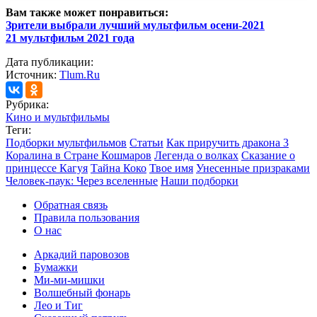
Вам также может понравиться:
Зрители выбрали лучший мультфильм осени-2021
21 мультфильм 2021 года
Дата публикации:
Источник:
Tlum.Ru
Рубрика:
Кино и мультфильмы
Теги:
Подборки мультфильмов
Статьи
Как приручить дракона 3
Коралина в Стране Кошмаров
Легенда о волках
Сказание о
принцессе Кагуя
Тайна Коко
Твое имя
Унесенные призраками
Человек-паук: Через вселенные
Наши подборки
Обратная связь
Правила пользования
О нас
Аркадий паровозов
Бумажки
Ми-ми-мишки
Волшебный фонарь
Лео и Тиг