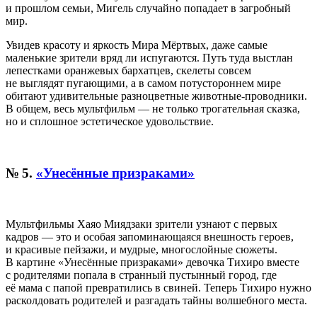
и прошлом семьи, Мигель случайно попадает в загробный
мир.
Увидев красоту и яркость Мира Мёртвых, даже самые
маленькие зрители вряд ли испугаются. Путь туда выстлан
лепестками оранжевых бархатцев, скелеты совсем
не выглядят пугающими, а в самом потустороннем мире
обитают удивительные разноцветные животные-проводники.
В общем, весь мультфильм — не только трогательная сказка,
но и сплошное эстетическое удовольствие.
№ 5.
«Унесённые призраками»
Мультфильмы Хаяо Миядзаки зрители узнают с первых
кадров — это и особая запоминающаяся внешность героев,
и красивые пейзажи, и мудрые, многослойные сюжеты.
В картине «Унесённые призраками» девочка Тихиро вместе
с родителями попала в странный пустынный город, где
её мама с папой превратились в свиней. Теперь Тихиро нужно
расколдовать родителей и разгадать тайны волшебного места.