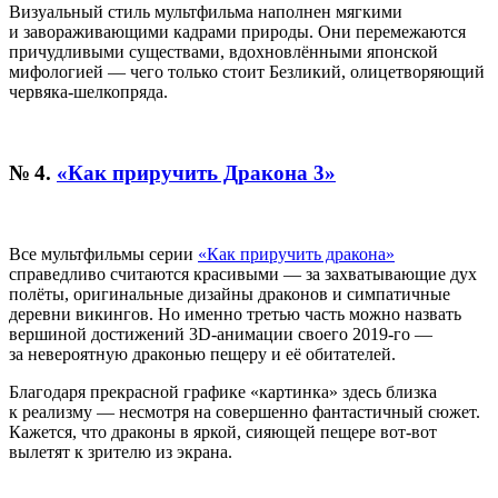
Визуальный стиль мультфильма наполнен мягкими
и завораживающими кадрами природы. Они перемежаются
причудливыми существами, вдохновлёнными японской
мифологией — чего только стоит Безликий, олицетворяющий
червяка-шелкопряда.
№ 4.
«Как приручить Дракона 3»
Все мультфильмы серии
«Как приручить дракона»
справедливо считаются красивыми — за захватывающие дух
полёты, оригинальные дизайны драконов и симпатичные
деревни викингов. Но именно третью часть можно назвать
вершиной достижений 3D-анимации своего 2019-го —
за невероятную драконью пещеру и её обитателей.
Благодаря прекрасной графике «картинка» здесь близка
к реализму — несмотря на совершенно фантастичный сюжет.
Кажется, что драконы в яркой, сияющей пещере вот-вот
вылетят к зрителю из экрана.