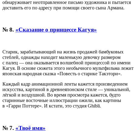
обнаруживает неотправленное письмо художника и пытается
доставить его по адресу при помощи своего сына Армана.
№ 8.
«
Сказание о принцессе Кагуя
»
Старик, зарабатывающий на жизнь продажей бамбуковых
стеблей, однажды находит
маленькую девочку размером
с палец — она оказывается волшебной принцессой по имени
Кагуя. В основе сюжета этого необычного мультфильма лежит
японская народная сказка «Повесть о старике Такэтори».
Каждый кадр анимационной ленты кажется произведением
искусства, картиной в древнеяпонском стиле — уникальной,
лёгкой и воздушной. Во время просмотра кажется, будто
старинные восточные иллюстрации ожили, как картины
в «Гарри Поттере». И кстати, это студия Ghibli.
№ 7.
«Твоё имя»