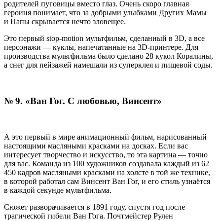
родителей пуговицы вместо глаз. Очень скоро главная
героиня понимает, что за добрыми улыбками Других Мамы
и Папы скрывается нечто зловещее.
Это первый stop-motion мультфильм, сделанный в 3D, а все
персонажи — куклы, напечатанные на 3D-принтере. Для
производства мультфильма было сделано 28 кукол Коралины,
а с
нег для пейзажей намешали из суперклея и пищевой соды.
№ 9.
«Ван Гог. С любовью, Винсент»
А это первый в мире анимационный фильм, нарисованный
настоящими масляными красками на досках. Если вас
интересует творчество и искусство, то эта картина — точно
для вас.
Команда из 100 художников создавала каждый из 62
450 кадров масляными красками на холсте в той же технике,
в которой работал сам Винсент Ван Гог, и его стиль узнаётся
в каждой секунде мультфильма.
Сюжет
разворачивается в 1891 году, спустя год после
трагической гибели Ван Гога. Почтмейстер Рулен