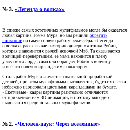
№ 3.
«Легенда о волках»
В списке самых эстетичных мультфильмов могла бы оказаться
любая картина
Томма Мура, но мы решили
обратить
внимание
на самую новую работу режиссёра. «Легенда
о волках» рассказывает историю дочери охотника Робин,
которая знакомится с рыжей девочкой Мэб. Та оказывается
волчицей-перевёртышем, её мама находится в плену
у местного лорда, сама она обращает Робин в волчицу —
и всё это навеяно ирландским фольклором.
Стиль работ Мура отличается тщательной проработкой
деталей, при этом мультфильмы выглядят так, будто их слегка
небрежно нарисовали цветными карандашами на бумаге.
«Скетчевые» кадры картины разительно отличаются
от привычной нам 3D-анимации, и поэтому выгодно
выделяются среди остальных мультфильмов.
№ 2.
«Человек-паук: Через вселенные»