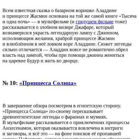
Всем известная сказка о базарном воришке Аладдине
и принцессе Жасмин основана на той же самой книге «Тысяча
и одна ночь» — в мультфильме (и
грядущем фильме
тоже)
рассказывается о злобном визире Джафаре, который
вознамерился украсть легендарную лампу с Джинном,
исполняющим желания, храброй принцессе Жасмин
и влюблённом в неё ловком воре Аладдине. Сюжет легенды
сильно отличается — Аладдин вовсе не романтично обрел
власть над лампой, чтобы при помощи джинна жениться
на царевне Будур и жить во дворце.
№ 10:
«Принцесса Солнца»
В завершение обзора посмотрим в египетскую сторону.
«Принцесса Солнца» по-своему пересказывает
древнеегипетские легенды о фараонах и мумиях.
В мультфильме рассказывается о приключениях принцессы
Анхесенамон, которая оказывается вовлечена в интриги
и заговоры, и всё это — на фоне поисков её пропавшей