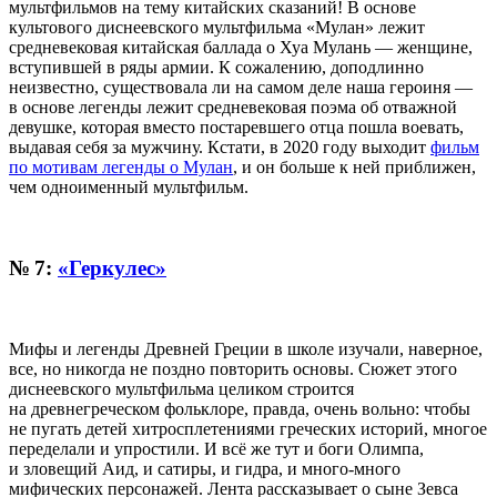
мультфильмов на тему китайских сказаний! В основе
культового диснеевского мультфильма «Мулан» лежит
средневековая китайская баллада о Хуа Мулань — женщине,
вступившей в ряды армии. К сожалению, доподлинно
неизвестно, существовала ли на самом деле наша героиня —
в основе легенды лежит средневековая поэма об отважной
девушке, которая вместо постаревшего отца пошла воевать,
выдавая себя за мужчину. Кстати, в 2020 году выходит
фильм
по мотивам легенды о Мулан
, и он больше к ней приближен,
чем одноименный мультфильм.
№ 7:
«Геркулес»
Мифы и легенды Древней Греции в школе изучали, наверное,
все, но никогда не поздно повторить основы. Сюжет этого
диснеевского мультфильма целиком строится
на древнегреческом фольклоре, правда, очень вольно: чтобы
не пугать детей хитросплетениями греческих историй, многое
переделали и упростили. И всё же тут и боги Олимпа,
и зловещий Аид, и сатиры, и гидра, и много-много
мифических персонажей. Лента рассказывает о сыне Зевса