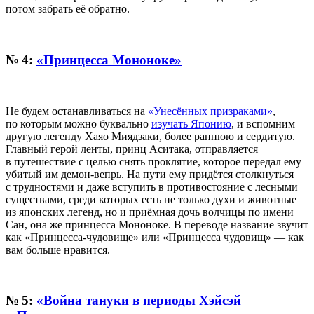
потом забрать её обратно.
№ 4:
«Принцесса Мононоке»
Не будем останавливаться на
«Унесённых призраками»
,
по которым можно буквально
изучать Японию
, и вспомним
другую легенду Хаяо Миядзаки, более раннюю и сердитую.
Главный герой ленты, принц Аситака, отправляется
в путешествие с целью снять проклятие, которое передал ему
убитый им демон-вепрь. На пути ему придётся столкнуться
с трудностями и даже вступить в противостояние с лесными
существами, среди которых есть не только духи и животные
из японских легенд, но и приёмная дочь волчицы по имени
Сан, она же принцесса Мононоке. В переводе название звучит
как «Принцесса-чудовище» или «Принцесса чудовищ» — как
вам больше нравится.
№ 5:
«Война тануки в периоды Хэйсэй