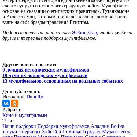
матери Нефертити, которая единственная может образумить
своего супруга и остановить грядущую войну. Мультфильм
основан на сказании о египетских правителях, Тутанхамоне
и Анхесенамон, которым пришлось в очень юном возрасте
взять на себя бразды правления Египтом.
Подписывайтесь на наш канал в
Яндекс.Дзен
, чтобы увидеть
другие интересные подборки мультфильмов.
Другие новости по теме:
9 лучших исторических мультфильмов
10 лучших ирландских мультфильмов
13 мультфильмов, основанных на реальных событиях
Дата публикации:
Источник:
Tlum.Ru
Рубрика:
Кино и мультфильмы
Теги:
Наши подборки
Подборки мультфильмов
Аладдин
Война
тануки в периоды Хэйсэй и Помпоко
Геркулес
Мулан
Песнь