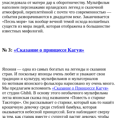
унаследовала от матери дар к оборотничеству. Мультфильм
наполнен персонажами ирландских легенд и сказочной
атмосферой, переплетённой с почти что современностью —
события разворачиваются в двадцатом веке. Заканчивается
«Песнь моря» так вообще вечной темой исхода волшебных
существ из мира людей, которая отображена в большинстве
известных мифологий.
№ 3:
«Сказание о принцессе Кагуя»
Япония — одна из самых богатых на легенды и сказания
стран. И поскольку японцы очень любят и уважают свои
традиции и культуру, мультфильмов и мультсериалов
по мотивам японского фольклора нарисовано ну очень много.
Мы предлагаем вспомнить
«Сказание о Принцессе Кагуя»
от студии Ghibli. В основу этого необычного мультфильма
легла японская сказка под названием «Повесть о старике
Такэтори». Он рассказывает о старике, который как-то нашёл
крошечную девочку среди стеблей бамбука, которая
оказывается небесной принцессой. Боги наблюдают сверху
за тем, как старик вместе с супругой растят девочку, чтобы