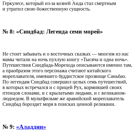
Геркулесе, который из-за козней Аида стал смертным
и утратил свою божественную сущность.
№ 8: «Синдбад: Легенда семи морей»
Не стоит забывать и о восточных сказках — многим из нас
мамы читали на ночь пухлую книгу «Тысяча и одна ночь».
Путешествия Синдбада-Морехода описываются именно там,
а праобразом этого персонажа считают китайского
мореплавателя, имевшего буддистское прозвище Саньбао.
По легендам Синдбад совершил целых семь путешествий,
в которых встречался и с прицей Рух, кормившей своих
птенцов слонами, и с крылатыми людьми, и с великаном-
людоедом. В мультфильме же аравийский мореплаватель
Синдбад бороздит моря в поисках ценной реликвии.
№ 9:
«Аладдин»