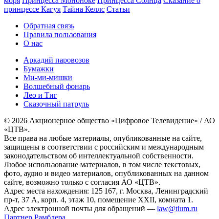
моря
Принцесса Мононоке
Принцесса Солнца
Сказание о
принцессе Кагуя
Тайна Келлс
Статьи
Обратная связь
Правила пользования
О нас
Аркадий паровозов
Бумажки
Ми-ми-мишки
Волшебный фонарь
Лео и Тиг
Сказочный патруль
© 2026 Акционерное общество «Цифровое Телевидение» / АО
«ЦТВ».
Все права на любые материалы, опубликованные на сайте,
защищены в соответствии с российским и международным
законодательством об интеллектуальной собственности.
Любое использование материалов, в том числе текстовых,
фото, аудио и видео материалов, опубликованных на данном
сайте, возможно только с согласия АО «ЦТВ».
Адрес места нахождения: 125 167, г. Москва, Ленинградский
пр-т, 37 А, корп. 4, этаж 10, помещение XXII, комната 1.
Адрес электронной почты для обращений —
law@tlum.ru
Партнер Рамблера