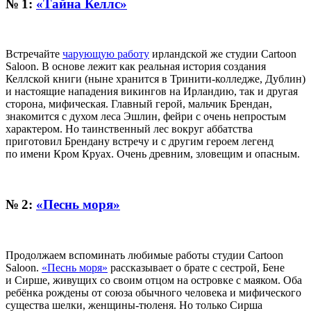
№ 1:
«Тайна Келлс»
Встречайте
чарующую работу
ирландской же студии Cartoon
Saloon. В основе лежит как реальная история создания
Келлской книги (ныне хранится в Тринити-колледже, Дублин)
и настоящие нападения викингов на Ирландию, так и другая
сторона, мифическая. Главный герой, мальчик Брендан,
знакомится с духом леса Эшлин, фейри с очень непростым
характером. Но таинственный лес вокруг аббатства
приготовил Брендану встречу и с другим героем легенд
по имени Кром Круах. Очень древним, зловещим и опасным.
№ 2:
«Песнь моря»
Продолжаем вспоминать любимые работы студии Cartoon
Saloon.
«Песнь моря»
рассказывает о брате с сестрой, Бене
и Сирше, живущих со своим отцом на островке с маяком. Оба
ребёнка рождены от союза обычного человека и мифического
существа шелки, женщины-тюленя. Но только Сирша