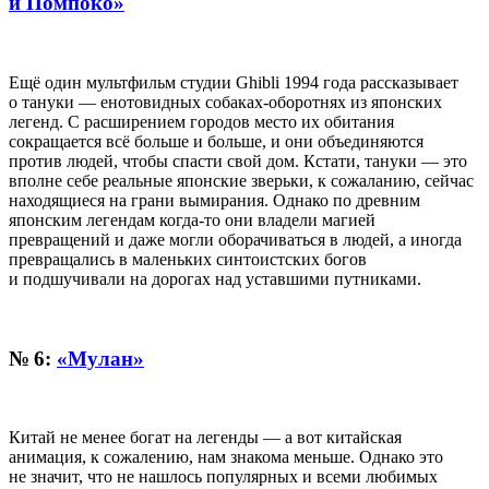
и Помпоко»
Ещё один мультфильм студии Ghibli 1994 года рассказывает
о тануки — енотовидных собаках-оборотнях из японских
легенд. С расширением городов место их обитания
сокращается всё больше и больше, и они объединяются
против людей, чтобы спасти свой дом. Кстати, тануки — это
вполне себе реальные японские зверьки, к сожаланию, сейчас
находящиеся на грани вымирания. Однако по древним
японским легендам когда-то они владели магией
превращений и даже могли оборачиваться в людей, а иногда
превращались в маленьких синтоистских богов
и подшучивали на дорогах над уставшими путниками.
№ 6:
«Мулан»
Китай не менее богат на легенды — а вот китайская
анимация, к сожалению, нам знакома меньше. Однако это
не значит, что не нашлось популярных и всеми любимых