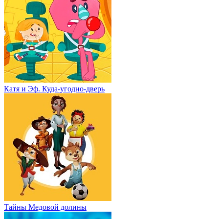
Катя и Эф. Куда-угодно-дверь
Тайны Медовой долины