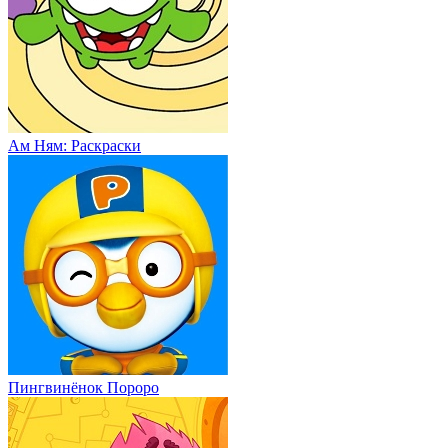
Ам Ням: Раскраски
Пингвинёнок Пороро