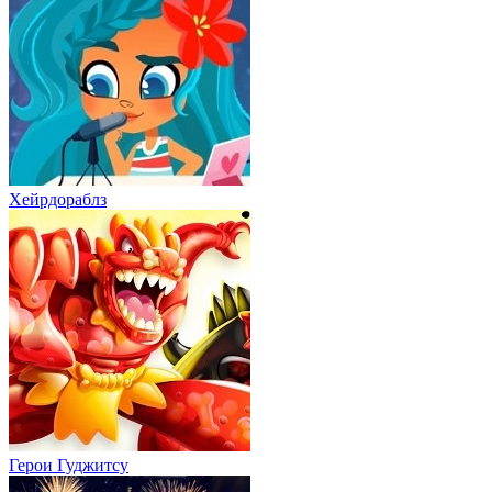
Хейрдораблз
Герои Гуджитсу