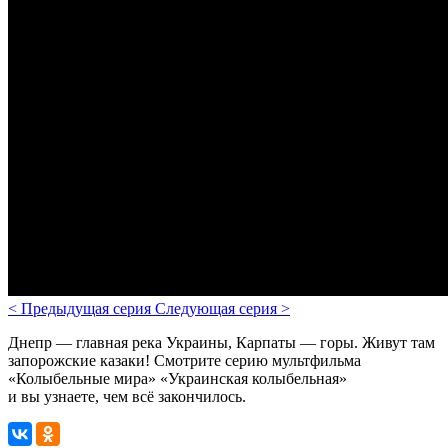
<
Предыдущая серия
Следующая серия
>
Днепр — главная река Украины, Карпаты — горы. Живут там
запорожские казаки! Смотрите серию мультфильма
«Колыбельные мира» «Украинская колыбельная»
и вы узнаете, чем всё закончилось.