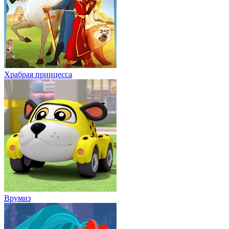
Храбрая принцесса
Врумиз