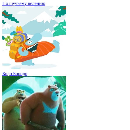
По щучьему велению
Бодо Бородо