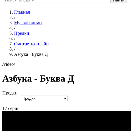
Главная
/
Мультфильмы
/
Предки
/
Смотреть онлайн
/
Азбука - Буква Д
/video/
Азбука - Буква Д
Предки
17 серия