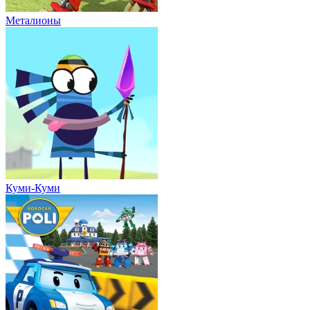
Металионы
Куми-Куми