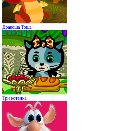
Дракоша Тоша
Три котёнка