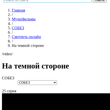
Главная
/
Мультфильмы
/
СОБЕЗ
/
Смотреть онлайн
/
На темной стороне
/video/
На темной стороне
СОБЕЗ
25 серия