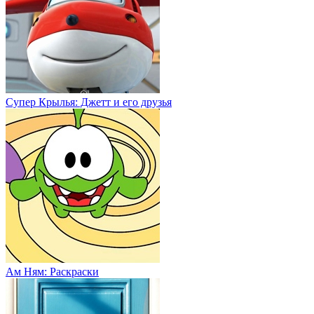
Супер Крылья: Джетт и его друзья
Ам Ням: Раскраски