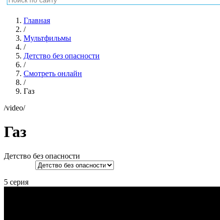
Главная
/
Мультфильмы
/
Детство без опасности
/
Смотреть онлайн
/
Газ
/video/
Газ
Детство без опасности
5 серия