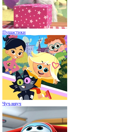
Пушастики
Чуч-мяуч