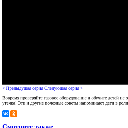
<
Предыдущая серия
Следующая серия
>
Вовремя проверяйте газовое оборудование и обучите детей не ос
утечка! Эти и другие полезные советы напоминают дети в роли
Смотрите также