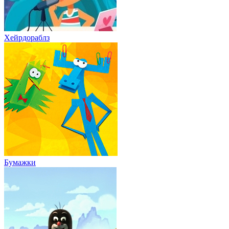
Хейрдораблз
Бумажки