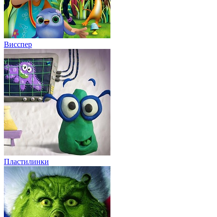
Висспер
Пластилинки