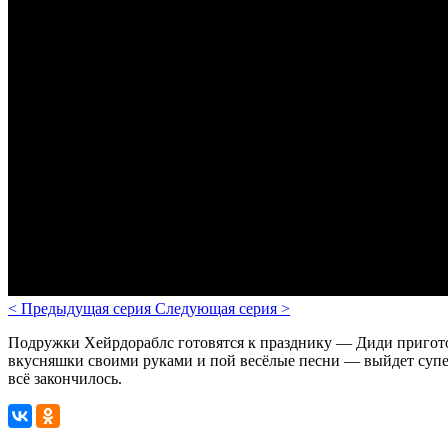
<
Предыдущая серия
Следующая серия
>
Подружки Хейрдораблс готовятся к празднику — Диди приготов
вкусняшки своими руками и пой весёлые песни — выйдет супер
всё закончилось.