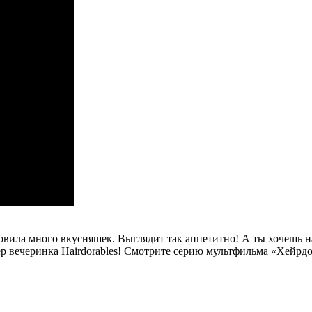
ила много вкусняшек. Выглядит так аппетитно! А ты хочешь нау
 вечеринка Hairdorables! Смотрите серию мультфильма «Хейрдор