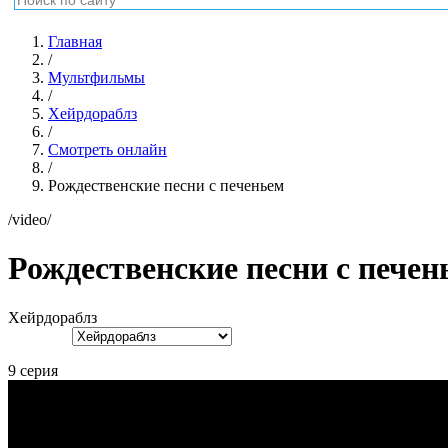
Главная
/
Мультфильмы
/
Хейрдораблз
/
Смотреть онлайн
/
Рождественские песни с печеньем
/video/
Рождественские песни с печен
Хейрдораблз
9 серия