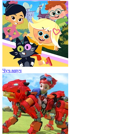
Чуч-мяуч