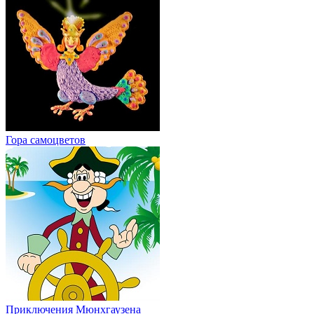
Гора cамоцветов
Приключения Мюнхгаузена