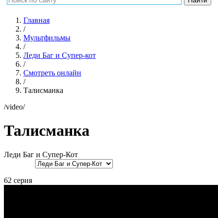
Главная
/
Мультфильмы
/
Леди Баг и Супер-кот
/
Смотреть онлайн
/
Талисманка
/video/
Талисманка
Леди Баг и Супер-Кот
62 серия