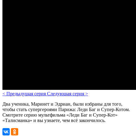
<
Предыдущая серия
Следующая серия
>
Два ученика, Маринет и Эдриан, были избраны для того,
чтобы стать супергероями Парижа: Леди Баг и Супер-Котом.
Смотрите серию мультфильма «Леди Баг и Супер-Кот»
«Талисманка» и вы узнаете, чем всё закончилось.