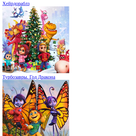
Хейрдораблз
Турбозавры. Год Дракона