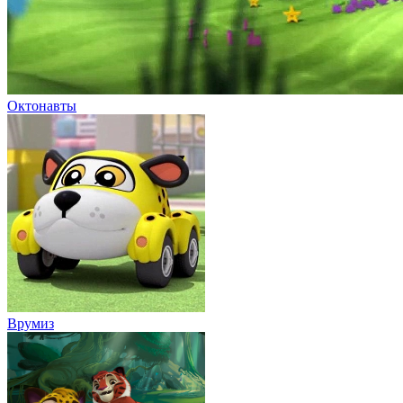
Октонавты
Врумиз