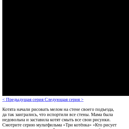
<
Предыдущая серия
Следующая серия
>
Котята начали рисовать мелом на стене своего подъезда,
да так заигрались, что испортили все стены. Мама была
недовольна и заставила котят смыть все свои рисунки.
Смотрите серию мультфильма «Три котёнка» «Кто рисует