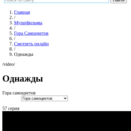
Главная
/
Мультфильмы
/
Гора Самоцветов
/
Смотреть онлайн
/
Однажды
/video/
Однажды
Гора cамоцветов
57 серия