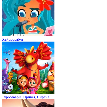
Хейрдораблз
Турбозавры. Привет, Сирена!