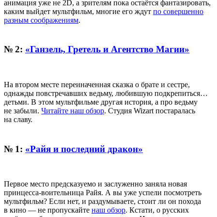
анимация уже не 2D, а зрителям пока остаётся фантазировать,
каким выйдет мультфильм, многие его ждут
по совершенно
разным соображениям
.
№ 2:
«Ганзель, Гретель и Агентство Магии»
На втором месте переиначенная сказка о брате и сестре,
однажды повстречавших ведьму, любившую подкрепиться…
детьми. В этом мультфильме другая история, а про ведьму
не забыли.
Читайте наш обзор
. Студия Wizart постаралась
на славу.
№ 1:
«Райя и последний дракон»
Первое место предсказуемо и заслуженно заняла новая
принцесса-воительница Райя. А вы уже успели посмотреть
мультфильм? Если нет, и раздумываете, стоит ли он похода
в кино — не пропускайте
наш обзор
. Кстати, о русских