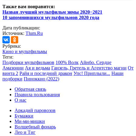
Также вам понравится:
Назван лучший мультфильм зимы 2020−2021
10 запомнившихся мультфильмов 2020 года
Дата публикации:
Источник:
Tlum.Ru
Рубрика:
Кино и мультфильмы
Теги:
Подборки мультфильмов
100% Волк
Айнбо. Сердце
Амазонии
Ая и ведьма
Ганзель, Гретель и Агентство магии
От
винта 2
Райя и последний дракон
Упс! Приплыли...
Наши
подборки
Пиноккио (2022)
Обратная связь
Правила пользования
О нас
Аркадий паровозов
Бумажки
Ми-ми-мишки
Волшебный фонарь
Лео и Тиг