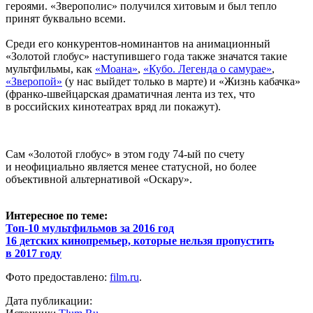
героями. «Зверополис» получился хитовым и был тепло
принят буквально всеми.
Среди его конкурентов-номинантов на анимационный
«Золотой глобус» наступившего года также значатся такие
мультфильмы, как
«Моана»
,
«Кубо. Легенда о самурае»
,
«Зверопой»
(у нас выйдет только в марте) и «Жизнь кабачка»
(франко-швейцарская драматичная лента из тех, что
в российских кинотеатрах вряд ли покажут).
Сам «Золотой глобус» в этом году 74-ый по счету
и неофициально является менее статусной, но более
объективной альтернативой «Оскару».
Интересное по теме:
Топ-10 мультфильмов за 2016 год
16 детских кинопремьер, которые нельзя пропустить
в 2017 году
Фото предоставлено:
film.ru
.
Дата публикации: