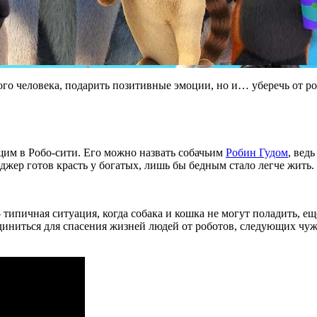
го человека, подарить позитивные эмоции, но и… уберечь от р
щим в Робо-сити. Его можно назвать собачьим
Робин Гудом
, вед
джер готов красть у богатых, лишь бы бедным стало легче жить.
пичная ситуация, когда собака и кошка не могут поладить, ещё 
диниться для спасения жизней людей от роботов, следующих чу