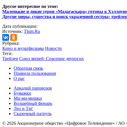
Другое интересное по теме:
Маленькие и дикие герои «Мадагаскара» готовы к Хэллоуи
Другие миры, существа и поиск украденной сестры: трейлер
Дата публикации:
Источник:
Tlum.Ru
Рубрика:
Кино и мультфильмы
Новости
Теги:
Трейлер
Союз зверей: Спасение двуногих
Обратная связь
Правила пользования
О нас
Аркадий паровозов
Бумажки
Ми-ми-мишки
Волшебный фонарь
Лео и Тиг
Сказочный патруль
© 2026 Акционерное общество «Цифровое Телевидение» / АО