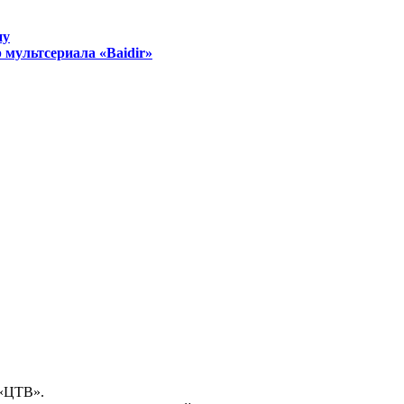
ну
 мультсериала «Baidir»
 «ЦТВ».