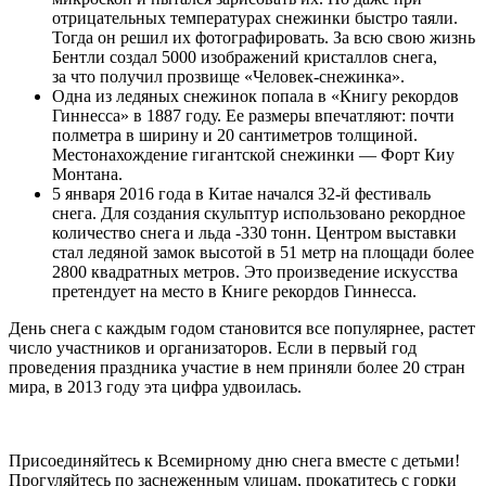
отрицательных температурах снежинки быстро таяли.
Тогда он решил их фотографировать. За всю свою жизнь
Бентли создал 5000 изображений кристаллов снега,
за что получил прозвище «Человек-снежинка».
Одна из ледяных снежинок попала в «Книгу рекордов
Гиннесса» в 1887 году. Ее размеры впечатляют: почти
полметра в ширину и 20 сантиметров толщиной.
Местонахождение гигантской снежинки — Форт Киу
Монтана.
5 января 2016 года в Китае начался 32-й фестиваль
снега. Для создания скульптур использовано рекордное
количество снега и льда -330 тонн. Центром выставки
стал ледяной замок высотой в 51 метр на площади более
2800 квадратных метров. Это произведение искусства
претендует на место в Книге рекордов Гиннесса.
День снега с каждым годом становится все популярнее, растет
число участников и организаторов. Если в первый год
проведения праздника участие в нем приняли более 20 стран
мира, в 2013 году эта цифра удвоилась.
Присоединяйтесь к Всемирному дню снега вместе с детьми!
Прогуляйтесь по заснеженным улицам, прокатитесь с горки