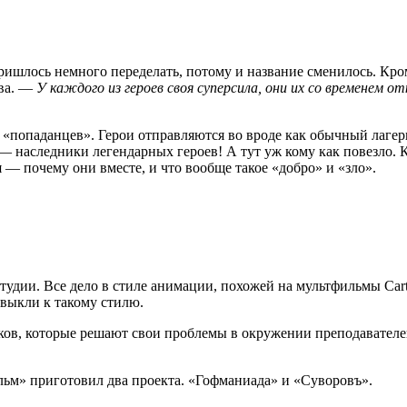
ишлось немного переделать, потому и название сменилось. Кром
ва. —
У каждого из героев своя суперсила, они их со временем о
попаданцев». Герои отправляются во вроде как обычный лагерь,
 наследники легендарных героев! А тут уж кому как повезло. К
 — почему они вместе, и что вообще такое «добро» и «зло».
удии. Все дело в стиле анимации, похожей на мультфильмы Car
выкли к такому стилю.
тков, которые решают свои проблемы в окружении преподавателе
льм» приготовил два проекта. «Гофманиада» и «Суворовъ».