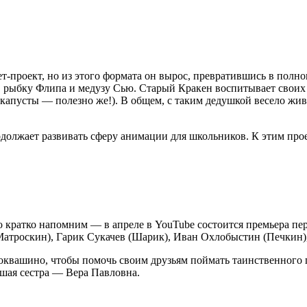
т-проект, но из этого формата он вырос, превратившись в пол
 рыбку Флипа и медузу Сью. Старый Кракен воспитывает своих
капусты — полезно же!). В общем, с таким дедушкой весело жив
должает развивать сферу анимации для школьников. К этим про
о кратко напомним — в апреле в YouTube состоится премьера пе
Матроскин), Гарик Сукачев (Шарик), Иван Охлобыстин (Печкин
оквашино, чтобы помочь своим друзьям поймать таинственного г
дшая сестра — Вера Павловна.