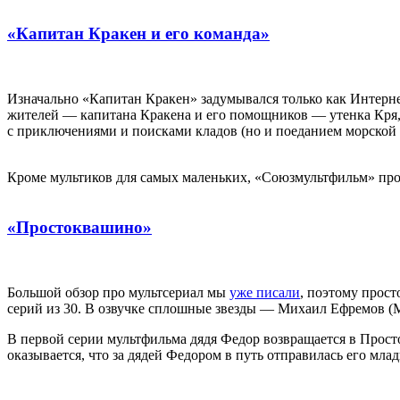
«Капитан Кракен и его команда»
Изначально «Капитан Кракен» задумывался только как Интерне
жителей — капитана Кракена и его помощников — утенка Кря,
с приключениями и поисками кладов (но и поеданием морской 
Кроме мультиков для самых маленьких, «Союзмультфильм» про
«Простоквашино»
Большой обзор про мультсериал мы
уже писали
, поэтому прост
серий из 30. В озвучке сплошные звезды — Михаил Ефремов (
В первой серии мультфильма дядя Федор возвращается в Прост
оказывается, что за дядей Федором в путь отправилась его мла