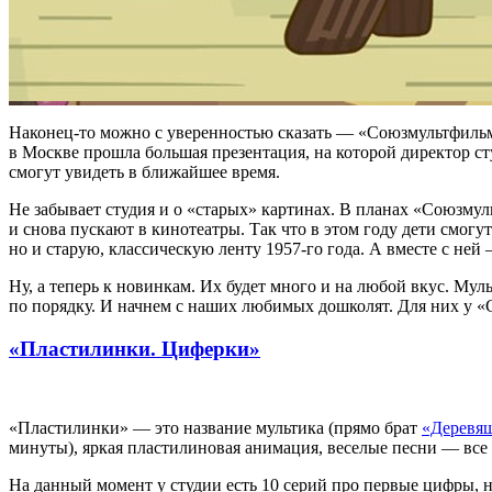
Наконец-то можно с уверенностью сказать — «Союзмультфильм»
в Москве прошла большая презентация, на которой директор с
смогут увидеть в ближайшее время.
Не забывает студия и о «старых» картинах. В планах «Союзму
и снова пускают в кинотеатры. Так что в этом году дети смогу
но и старую, классическую ленту 1957-го года. А вместе с не
Ну, а теперь к новинкам. Их будет много и на любой вкус. Му
по порядку. И начнем с наших любимых дошколят. Для них у «
«Пластилинки. Циферки»
«Пластилинки» — это название мультика (прямо брат
«Деревя
минуты), яркая пластилиновая анимация, веселые песни — все 
На данный момент у студии есть 10 серий про первые цифры, н