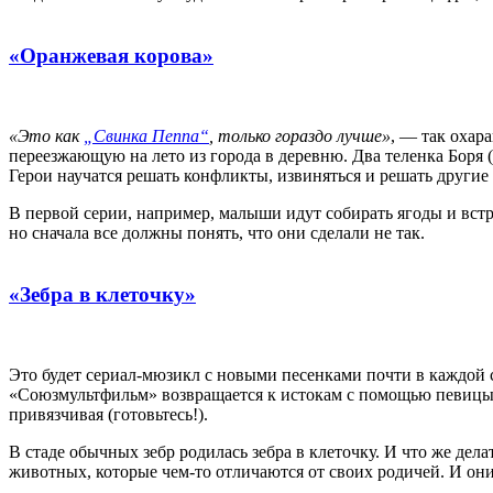
«Оранжевая корова»
«Это как
„Свинка Пеппа“
, только гораздо лучше»
, — так охар
переезжающую на лето из города в деревню. Два теленка Боря (
Герои научатся решать конфликты, извиняться и решать другие
В первой серии, например, малыши идут собирать ягоды и встр
но сначала все должны понять, что они сделали не так.
«Зебра в клеточку»
Это будет сериал-мюзикл с новыми песенками почти в каждой се
«Союзмультфильм» возвращается к истокам с помощью певицы 
привязчивая (готовьтесь!).
В стаде обычных зебр родилась зебра в клеточку. И что же дела
животных, которые чем-то отличаются от своих родичей. И они б