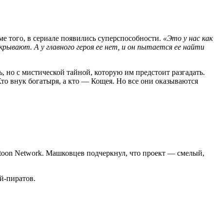
е того, в сериале появились суперспособности.
«Это у нас как
ткрывают. А у главного героя ее нет, и он пытается ее найти
 но с мистической тайной, которую им предстоит разгадать.
то внук богатыря, а кто — Кощея. Но все они оказываются
toon Network. Машковцев подчеркнул, что проект — смелый,
й-пиратов.