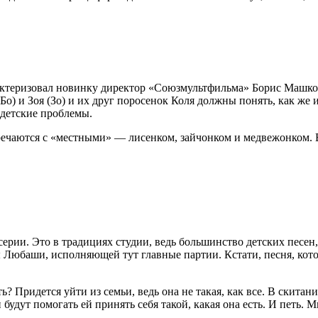
актеризовал новинку директор «Союзмультфильма» Борис Машко
Бо) и Зоя (Зо) и их друг поросенок Коля должны понять, как же
 детские проблемы.
ечаются с «местными» — лисенком, зайчонком и медвежонком. В 
рии. Это в традициях студии, ведь большинство детских песен, 
Любаши, исполняющей тут главные партии. Кстати, песня, кото
ть? Придется уйти из семьи, ведь она не такая, как все. В скит
удут помогать ей принять себя такой, какая она есть. И петь. М