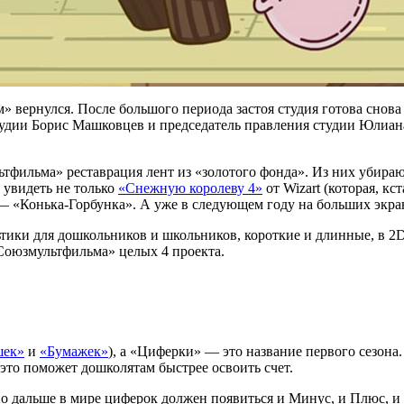
 вернулся. После большого периода застоя студия готова снова
тудии Борис Машковцев и председатель правления студии Юлиана
льтфильма» реставрация лент из «золотого фонда». Из них уби
т увидеть не только
«Снежную королеву 4»
от Wizart (которая, кс
й — «Конька-Горбунка». А уже в следующем году на больших экра
льтики для дошкольников и школьников, короткие и длинные, в 
Союзмультфильма» целых 4 проекта.
шек»
и
«Бумажек»
), а «Циферки» — это название первого сезона.
это поможет дошколятам быстрее освоить счет.
о дальше в мире циферок должен появиться и Минус, и Плюс, и 